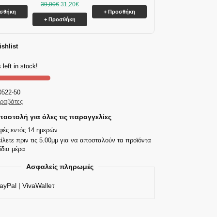
39,00
€
31,20
€
οσθήκη
+ Προσθήκη
+ Προσθήκη
shlist
 left in stock!
0522-50
ραβάτες
οστολή για όλες τις παραγγελίες
φές εντός 14 ημερών
ίλετε πριν τις 5.00μμ για να αποσταλούν τα προϊόντα
ίδια μέρα
Ασφαλείς πληρωμές
ayPal | VivaWalleτ