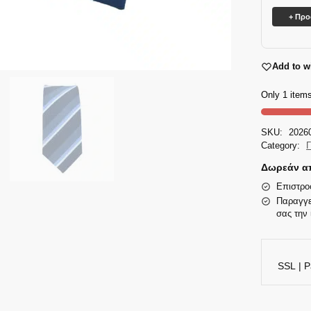
+ Πρ
Add to wi
Only 1 items
SKU:
2026
Category:
Γ
Δωρεάν απ
Επιστρο
Παραγγε
σας την 
SSL | P