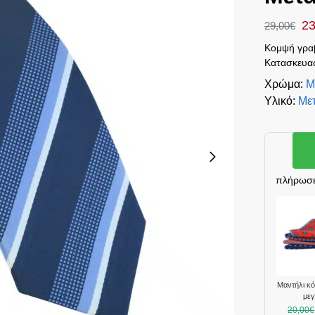
23
29,00
€
Κομψή γραβ
Κατασκευασ
Χρώμα
:
Μ
Υλικό
:
Μετ
πλήρωσε
Μαντήλι κ
με
20,00
€