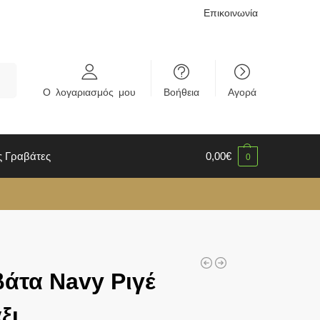
Επικοινωνία
rch
Ο λογαριασμός μου
Βοήθεια
Αγορά
ς Γραβάτες
0,00
€
0
άτα Navy Ριγέ
ξι