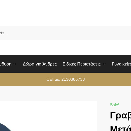
Sea
Ένδυση
Δώρα για Άνδρες
Ειδικές Περιστάσεις
Γυναικείε
Call us: 2130386733
Sale!
Γραβ
Μετά