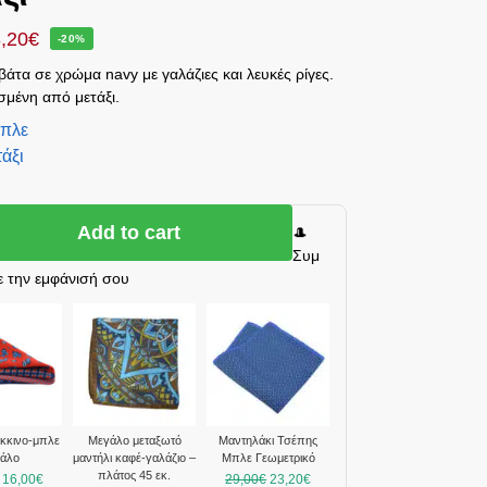
,20
€
-20%
άτα σε χρώμα navy με γαλάζιες και λευκές ρίγες.
μένη από μετάξι.
πλε
άξι
Add to cart
🎩
Συμ
 την εμφάνισή σου
όκκινο-μπλε
Μεγάλο μεταξωτό
Μαντηλάκι Τσέπης
γάλο
μαντήλι καφέ-γαλάζιο –
Μπλε Γεωμετρικό
πλάτος 45 εκ.
16,00
€
29,00
€
23,20
€