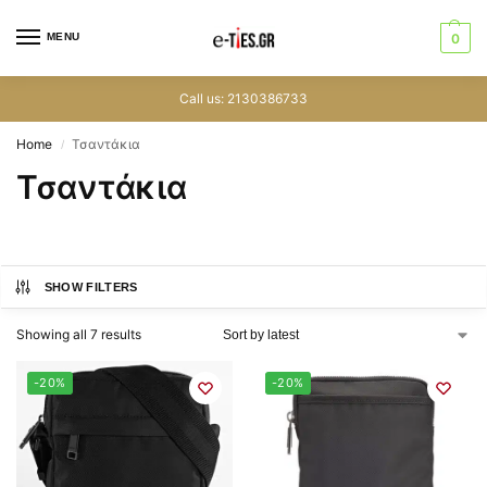
MENU
0
Call us: 2130386733
Home
Τσαντάκια
/
Τσαντάκια
SHOW FILTERS
Showing all 7 results
-20%
-20%