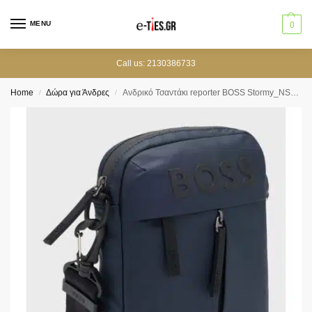
MENU
0
Call us: 2130386733
Home
Δώρα για Άνδρες
Ανδρικό Τσαντάκι reporter BOSS Stormy_NS_Zip
/
/