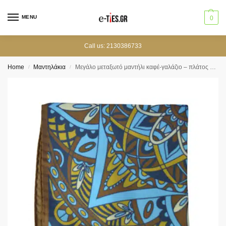
MENU
0
Call us: 2130386733
Home
Μαντηλάκια
Μεγάλο μεταξωτό μαντήλι καφέ-γαλάζιο – πλάτος 45 εκ.
/
/