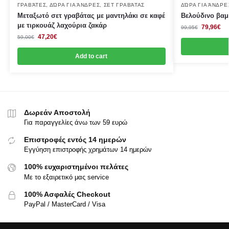
ΓΡΑΒΆΤΕΣ
,
ΔΏΡΑ ΓΙΑ ΆΝΔΡΕΣ
,
ΣΕΤ ΓΡΑΒΆΤΑΣ
ΔΏΡΑ ΓΙΑ ΆΝΔΡΕ
Μεταξωτό σετ γραβάτας με μαντηλάκι σε καφέ
Βελούδινο βα
με τιρκουάζ λαχούρια ζακάρ
79,96
€
99,95
€
47,20
€
59,00
€
Add to cart
Δωρεάν Αποστολή
Για παραγγελίες άνω των 59 ευρώ
Επιστροφές εντός 14 ημερών
Εγγύηση επιστροφής χρημάτων 14 ημερών
100% ευχαριστημένοι πελάτες
Με το εξαιρετικό μας service
100% Ασφαλές Checkout
PayPal / MasterCard / Visa