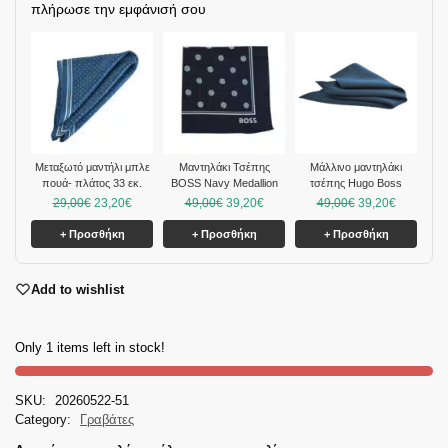
πλήρωσε την εμφάνισή σου
Mεταξωτό μαντήλι μπλε
Μαντηλάκι Τσέπης
Μάλλινο μαντηλάκι
πουά- πλάτος 33 εκ.
BOSS Navy Medallion
τσέπης Hugo Boss
29,00
€
23,20
€
49,00
€
39,20
€
49,00
€
39,20
€
+ Προσθήκη
+ Προσθήκη
+ Προσθήκη
Add to wishlist
Only 1 items left in stock!
SKU:
20260522-51
Category:
Γραβάτες