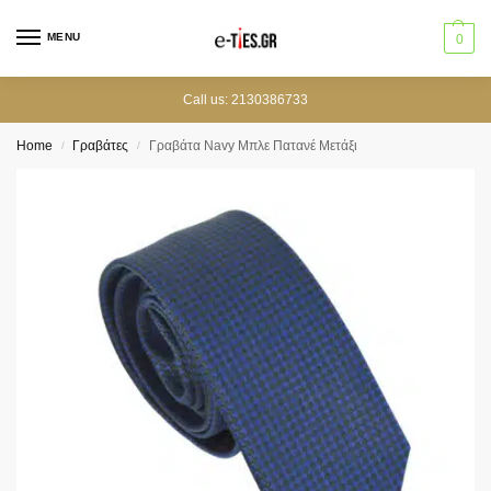
MENU
0
Call us: 2130386733
Home
Γραβάτες
Γραβάτα Navy Μπλε Πατανέ Μετάξι
/
/