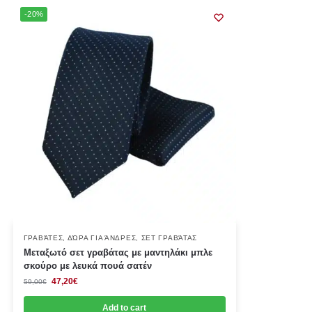
-20%
ΓΡΑΒΆΤΕΣ
,
ΔΏΡΑ ΓΙΑ ΆΝΔΡΕΣ
,
ΣΕΤ ΓΡΑΒΆΤΑΣ
Μεταξωτό σετ γραβάτας με μαντηλάκι μπλε
σκούρο με λευκά πουά σατέν
47,20
€
59,00
€
Add to cart