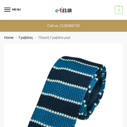
MENU
0
Call us: 2130386733
Home
Γραβάτες
Πλεκτή Γραβάτα ριγέ
/
/