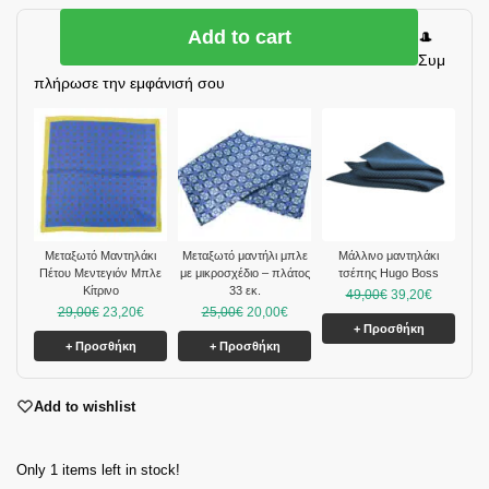
Add to cart
🎩
Συμ
πλήρωσε την εμφάνισή σου
Μεταξωτό Μαντηλάκι
Μεταξωτό μαντήλι μπλε
Μάλλινο μαντηλάκι
Πέτου Μεντεγιόν Μπλε
με μικροσχέδιο – πλάτος
τσέπης Hugo Boss
Κίτρινο
33 εκ.
49,00
€
39,20
€
29,00
€
23,20
€
25,00
€
20,00
€
+ Προσθήκη
+ Προσθήκη
+ Προσθήκη
Add to wishlist
Only 1 items left in stock!