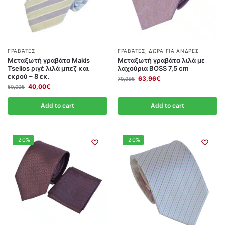
ΓΡΑΒΆΤΕΣ
ΓΡΑΒΆΤΕΣ
,
ΔΏΡΑ ΓΙΑ ΆΝΔΡΕΣ
Μεταξωτή γραβάτα Makis
Μεταξωτή γραβάτα λιλά με
Tselios ριγέ λιλά μπεζ και
λαχούρια BOSS 7,5 cm
εκρού – 8 εκ.
63,96
€
79,95
€
40,00
€
50,00
€
Add to cart
Add to cart
-20%
-20%