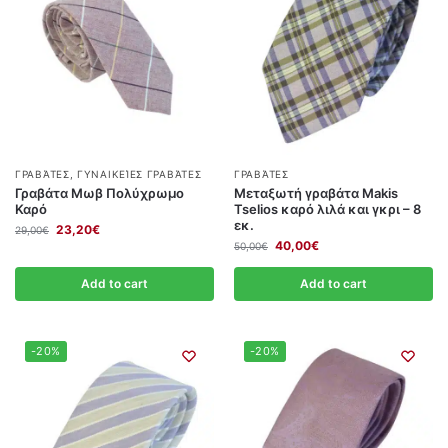
ΓΡΑΒΆΤΕΣ
,
ΓΥΝΑΙΚΕΊΕΣ ΓΡΑΒΆΤΕΣ
ΓΡΑΒΆΤΕΣ
Γραβάτα Μωβ Πολύχρωμο
Μεταξωτή γραβάτα Makis
Καρό
Tselios καρό λιλά και γκρι – 8
εκ.
23,20
€
29,00
€
40,00
€
50,00
€
Add to cart
Add to cart
-20%
-20%