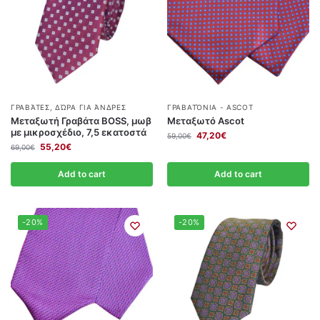
ΓΡΑΒΆΤΕΣ
,
ΔΏΡΑ ΓΙΑ ΆΝΔΡΕΣ
ΓΡΑΒΑΤΌΝΙΑ - ASCOT
Μεταξωτή Γραβάτα BOSS, μωβ
Μεταξωτό Ascot
με μικροσχέδιο, 7,5 εκατοστά
47,20
€
59,00
€
55,20
€
69,00
€
Add to cart
Add to cart
-20%
-20%