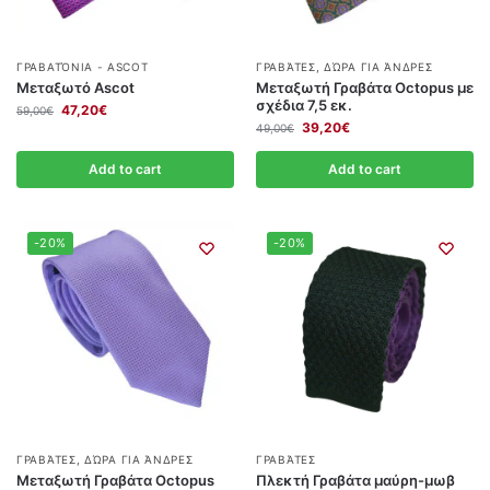
ΓΡΑΒΑΤΌΝΙΑ - ASCOT
ΓΡΑΒΆΤΕΣ
,
ΔΏΡΑ ΓΙΑ ΆΝΔΡΕΣ
Μεταξωτό Ascot
Μεταξωτή Γραβάτα Octopus με
σχέδια 7,5 εκ.
47,20
€
59,00
€
39,20
€
49,00
€
Add to cart
Add to cart
-20%
-20%
ΓΡΑΒΆΤΕΣ
,
ΔΏΡΑ ΓΙΑ ΆΝΔΡΕΣ
ΓΡΑΒΆΤΕΣ
Μεταξωτή Γραβάτα Octopus
Πλεκτή Γραβάτα μαύρη-μωβ