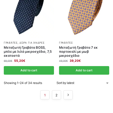
ΓΡΑΒΆΤΕΣ
,
ΔΏΡΑ ΓΙΑ ΆΝΔΡΕΣ
ΓΡΑΒΆΤΕΣ
Μεταξωτή Γραβάτα BOSS,
Μεταξωτή Γραβάτα 7 εκ
μπλε με λιλά μικροσχέδιο, 7,5
πορτοκαλί με μωβ
εκατοστά
μικροσχέδιο
55,20
€
39,20
€
69,00
€
49,00
€
Add to cart
Add to cart
Showing 1–24 of 34 results
1
2