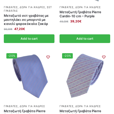
ΓΡΑΒΆΤΕΣ
,
ΔΏΡΑ ΓΙΑ ΆΝΔΡΕΣ
,
ΣΕΤ
ΓΡΑΒΆΤΕΣ
,
ΔΏΡΑ ΓΙΑ ΆΝΔΡΕΣ
ΓΡΑΒΆΤΑΣ
Μεταξωτή Γραβάτα Pierre
Μεταξωτό σετ γραβάτας με
Cardin-10 cm – Purple
μαντηλάκι σε μπορντό με
39,20
€
49,00
€
κανελί ψαροκόκαλο ζακάρ
47,20
€
59,00
€
Add to cart
Add to cart
-20%
-20%
ΓΡΑΒΆΤΕΣ
,
ΔΏΡΑ ΓΙΑ ΆΝΔΡΕΣ
ΓΡΑΒΆΤΕΣ
,
ΔΏΡΑ ΓΙΑ ΆΝΔΡΕΣ
Μεταξωτή Γραβάτα Pierre
Μεταξωτή Γραβάτα Pierre