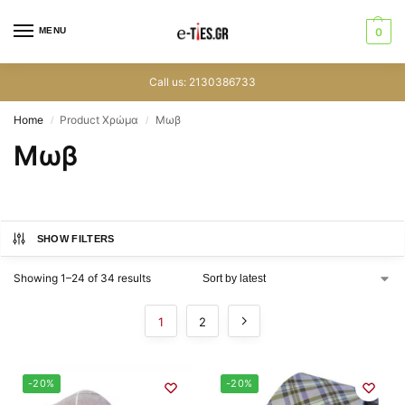
MENU
0
Call us: 2130386733
Home
Product Χρώμα
Μωβ
/
/
Μωβ
SHOW FILTERS
Showing 1–24 of 34 results
1
2
-20%
-20%