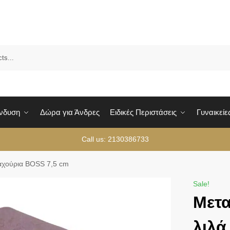
Sea
Ένδυση
Δώρα για Άνδρες
Ειδικές Περιστάσεις
Γυναικείε
Call us: 2130386733
αχούρια BOSS 7,5 cm
Sale!
Μετ
λιλά