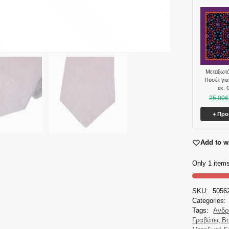
Μεταξωτό
Ποσέτ για
εκ.
25,00
€
+ Πρ
Add to wi
Only 1 items
SKU:
5056
Categories:
Tags:
Ανδρ
Γραβάτες B