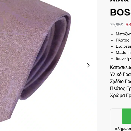
BOS
63
79,95
€
Μεταξωτ
Πλάτος 
Εξαιρετ
Made in 
Ιδανική 
Κατασκευ
Υλικό Γρ
Σχέδιο Γρ
Πλάτος Γ
Χρώμα Γρ
πλήρωσε