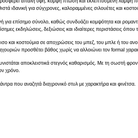
ροσφέρει απαλή υφή, κομψή πτώση και εκλεπτυσμένη λάμψη π
θιστά ιδανική για σύγχρονες, καλοραμμένες σιλουέτες και κοστού
λογή για επίσημο σύνολο, καθώς συνδυάζει κομψότητα και ρομαν
σημες εκδηλώσεις, δεξιώσεις και ιδιαίτερες περιστάσεις όπου τ
σο και κοστούμια σε αποχρώσεις του μπεζ, του μπλε ή του ανοι
αχουριών προσθέτει βάθος χωρίς να αλλοιώνει τον formal χαρα
συνιστάται αποκλειστικά στεγνός καθαρισμός. Με τη σωστή φροντ
ον χρόνο.
άντρα που αναζητά διαχρονικό στυλ με χαρακτήρα και φινέτσα.