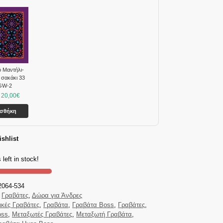
 Μαντήλι-
 σακάκι 33
 GW-2
20,00
€
οσθήκη
shlist
 left in stock!
2064-534
Γραβάτες
,
Δώρα για Άνδρες
ικές Γραβάτες
,
Γραβάτα
,
Γραβάτα Boss
,
Γραβάτες
,
oss
,
Μεταξωτές Γραβάτες
,
Μεταξωτή Γραβάτα
,