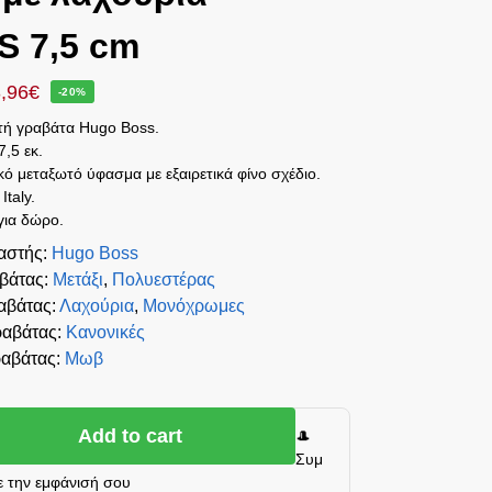
S 7,5 cm
,96
€
-20%
ή γραβάτα Hugo Boss.
7,5 εκ.
ικό μεταξωτό ύφασμα με εξαιρετικά φίνο σχέδιο.
Italy.
για δώρο.
αστής
:
Hugo Boss
αβάτας
:
Μετάξι
,
Πολυεστέρας
αβάτας
:
Λαχούρια
,
Μονόχρωμες
ραβάτας
:
Κανονικές
αβάτας
:
Μωβ
Add to cart
🎩
Συμ
 την εμφάνισή σου