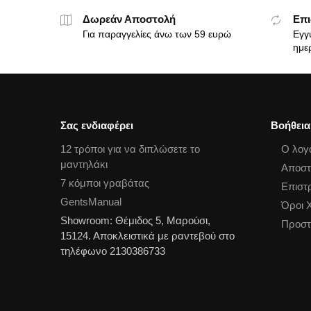
Δωρεάν Αποστολή
Επι
Για παραγγελίες άνω των 59 ευρώ
Εγγ
ημε
Σας ενδιαφέρει
Βοήθεια
12 τρόποι για να διπλώσετε το
Ο λογ
μαντηλάκι
Αποστ
7 κόμποι γραβάτας
Επιστ
GentsManual
Όροι 
Showroom: Θέμιδος 5, Μαρούσι,
Προστ
15124. Αποκλειστικά με ραντεβού στο
τηλέφωνο 2130386733