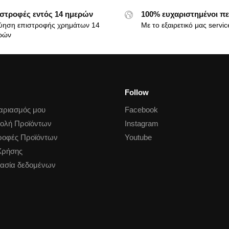
στροφές εντός 14 ημερών
100% ευχαριστημένοι πε
ύηση επιστροφής χρημάτων 14
Με το εξαιρετικό μας servic
ρών
Follow
αριασμός μου
Facebook
ολή Προϊόντων
Instagram
ροφές Προϊόντων
Youtube
Χρήσης
ασία δεδομένων