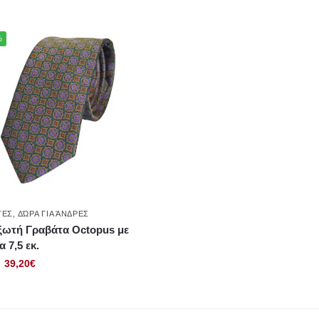
%
ΤΕΣ
,
ΔΏΡΑ ΓΙΑ ΆΝΔΡΕΣ
ξωτή Γραβάτα Octopus με
α 7,5 εκ.
39,20
€