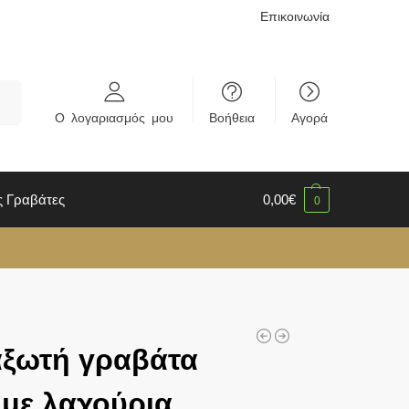
Επικοινωνία
rch
Ο λογαριασμός μου
Βοήθεια
Αγορά
ς Γραβάτες
0,00
€
0
αξωτή γραβάτα
 με λαχούρια