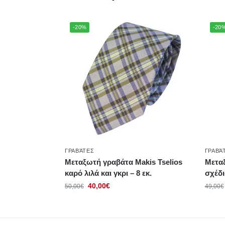
-20%
-20
ΓΡΑΒΆΤΕΣ
ΓΡΑΒΆ
Μεταξωτή γραβάτα Makis Tselios
Μετα
καρό λιλά και γκρι – 8 εκ.
σχέδι
40,00
€
50,00
€
49,00
€