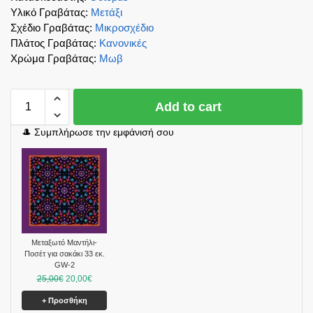
Υλικό Γραβάτας
:
Μετάξι
Σχέδιο Γραβάτας
:
Μικροσχέδιο
Πλάτος Γραβάτας
:
Κανονικές
Χρώμα Γραβάτας
:
Μωβ
Add to cart
🎩 Συμπλήρωσε την εμφάνισή σου
Μεταξωτό Μαντήλι-
Ποσέτ για σακάκι 33 εκ.
GW-2
25,00
€
20,00
€
+ Προσθήκη