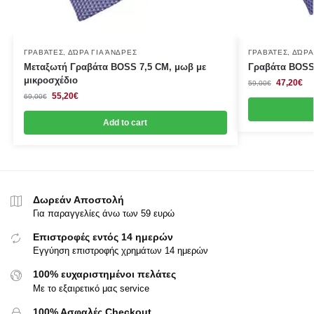
ΓΡΑΒΆΤΕΣ
,
ΔΏΡΑ ΓΙΑ ΆΝΔΡΕΣ
ΓΡΑΒΆΤΕΣ
,
ΔΏΡΑ
Μεταξωτή Γραβάτα BOSS 7,5 CΜ, μωβ με
Γραβάτα BOSS 
μικροσχέδιο
47,20
€
59,00
€
55,20
€
69,00
€
Add to cart
Δωρεάν Αποστολή
Για παραγγελίες άνω των 59 ευρώ
Επιστροφές εντός 14 ημερών
Εγγύηση επιστροφής χρημάτων 14 ημερών
100% ευχαριστημένοι πελάτες
Με το εξαιρετικό μας service
100% Ασφαλές Checkout