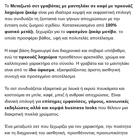
Το
Μεταξωτό σετ γραβάτας με μαντηλάκι σε καφέ με τιρκουάζ
λαχούρια ζακάρ
είναι μια ιδιαίτερα κομψή και εκφραστική επιλογή
που συνδυάζει τη ζεστασιά των γήινων αποχρώσεων με την
ένταση ενός ζωηρού σχεδίου. Κατασκευασμένο από
100%
φυσικό μετάξι
, ξεχωρίζει για το
υφασμένο ζακάρ μοτίβο
, το
οποίο προσφέρει βάθος, υφή και πολυτελές αποτέλεσμα.
Η καφέ βάση δημιουργεί ένα διαχρονικό και σοβαρό υπόβαθρο,
ενώ τα
τιρκουάζ λαχούρια
προσθέτουν φρεσκάδα, χρώμα και
καλλιτεχνικό χαρακτήρα στο σύνολο. Η γραβάτα και το μαντηλάκι
είναι από το
ίδιο ύφασμα
, εξασφαλίζοντας άριστη αισθητική
συνοχή και προσεγμένο αποτέλεσμα.
Το σετ συνδυάζεται εξαιρετικά με λευκά ή εκρού πουκάμισα και
κοστούμια σε μπλε, καφέ, μπεζ ή ανθρακί αποχρώσεις. Είναι
ιδανική επιλογή για
επίσημες εμφανίσεις, γάμους, κοινωνικές
εκδηλώσεις αλλά και κομψά business looks
που θέλουν μια
διακριτική πινελιά χρώματος.
Ένα μεταξωτό σετ που ξεχωρίζει για τον χαρακτήρα, την ποιότητα
και τη διαχρονική του αισθητική, προσθέτοντας προσωπικότητα