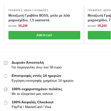
ΓΡΑΒΆΤΕΣ
,
ΔΏΡΑ ΓΙΑ ΆΝΔΡΕΣ
ΓΡΑΒΆΤΕΣ
,
ΔΏΡΑ
Μεταξωτή Γραβάτα BOSS, μπλε με λιλά
Μεταξωτή Γραβ
μικροσχέδιο, 7,5 εκατοστά
μικροσχέδιο, 7
55,20
€
55,20
€
69,00
€
69,00
€
Add to cart
Δωρεάν Αποστολή
Για παραγγελίες άνω των 59 ευρώ
Επιστροφές εντός 14 ημερών
Εγγύηση επιστροφής χρημάτων 14 ημερών
100% ευχαριστημένοι πελάτες
Με το εξαιρετικό μας service
100% Ασφαλές Checkout
PayPal / MasterCard / Visa