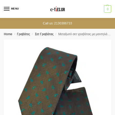
MENU
0
Call us: 2130386733
Home
Γραβάτες
Σετ Γραβάτας
Μεταξωτό σετ γραβάτας με μαντηλάκι σε καφέ με τιρκουάζ λαχούρια ζακάρ
/
/
/