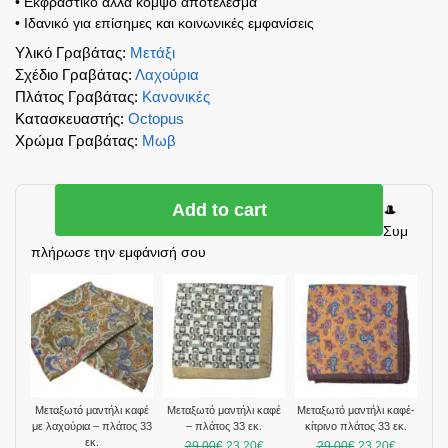
• Εκφραστικό αλλά κομψό αποτέλεσμα
• Ιδανικό για επίσημες και κοινωνικές εμφανίσεις
Υλικό Γραβάτας
:
Μετάξι
Σχέδιο Γραβάτας
:
Λαχούρια
Πλάτος Γραβάτας
:
Κανονικές
Κατασκευαστής
:
Octopus
Χρώμα Γραβάτας
:
Μωβ
Add to cart
🎩
Συμ
πλήρωσε την εμφάνισή σου
Μεταξωτό μαντήλι καφέ
Mεταξωτό μαντήλι καφέ
Mεταξωτό μαντήλι καφέ-
με λαχούρια – πλάτος 33
– πλάτος 33 εκ.
κίτρινο πλάτος 33 εκ.
εκ.
29,00
€
23,20
€
29,00
€
23,20
€