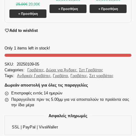
25,00
€
20,00
€
+ Προσθήκη
+ Προσθήκη
+ Προσθήκη
Add to wishlist
Only 1 items left in stock!
SKU:
20250109-05
Categories:
Γραβάτες
,
Δώρα για Άνδρες
,
Σετ Γραβάτας
Tags:
Ανδρικές Γραβάτες
,
Γραβάτα
,
Γραβάτες
,
Σετ γραβάτας
Δωρεάν αποστολή για όλες τις παραγγελίες
Επιστροφές εντός 14 ημερών
Παραγγείλετε πριν τις 5.00μμ για να αποσταλούν τα προϊόντα σας
την ίδια μέρα
Ασφαλείς πληρωμές
SSL | PayPal | VivaWalleτ