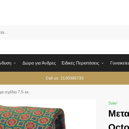
Sea
Ένδυση
Δώρα για Άνδρες
Ειδικές Περιστάσεις
Γυναικείε
Call us: 2130386733
ε σχέδια 7,5 εκ.
Sale!
Μετ
Octo