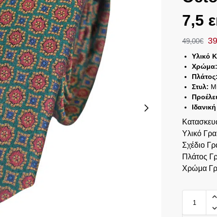
7,5 ε
39
49,00
€
Υλικό 
Χρώμα
Πλάτος
Στυλ:
Μι
Προέλε
Ιδανική
Κατασκευ
Υλικό Γρ
Σχέδιο Γρ
Πλάτος Γ
Χρώμα Γρ