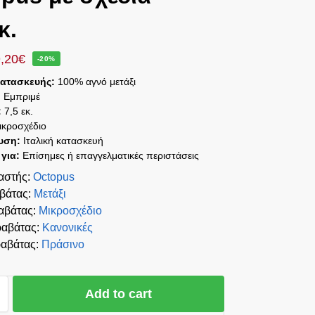
κ.
,20
€
-20%
Κατασκευής:
100% αγνό μετάξι
:
Εμπριμέ
:
7,5 εκ.
κροσχέδιο
υση:
Ιταλική κατασκευή
 για:
Επίσημες ή επαγγελματικές περιστάσεις
αστής
:
Octopus
αβάτας
:
Μετάξι
αβάτας
:
Μικροσχέδιο
ραβάτας
:
Κανονικές
αβάτας
:
Πράσινο
Add to cart