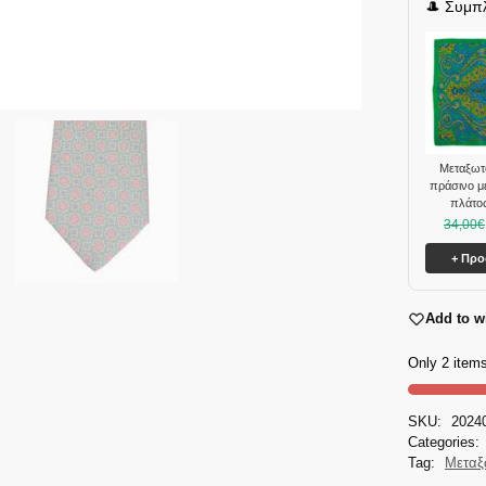
🎩 Συμπ
Mεταξωτ
πράσινο μ
πλάτος
34,00
€
+ Πρ
Add to wi
Only 2 items
SKU:
2024
Categories:
Tag:
Μεταξ