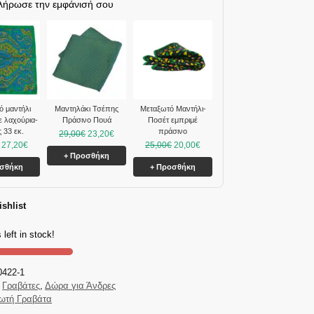
λήρωσε την εμφάνισή σου
ό μαντήλι
Μαντηλάκι Τσέπης
Μεταξωτό Μαντήλι-
ε λαχούρια-
Πράσινο Πουά
Ποσέτ εμπριμέ
 33 εκ.
πράσινο
29,00
€
23,20
€
27,20
€
25,00
€
20,00
€
+ Προσθήκη
οσθήκη
+ Προσθήκη
shlist
 left in stock!
0422-1
Γραβάτες
,
Δώρα για Άνδρες
ωτή Γραβάτα