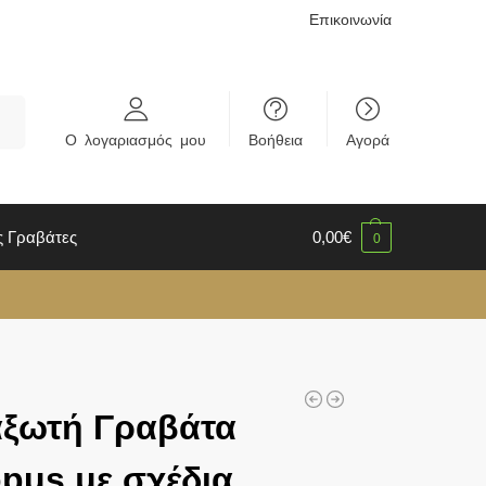
Επικοινωνία
rch
Ο λογαριασμός μου
Βοήθεια
Αγορά
ς Γραβάτες
0,00
€
0
αξωτή Γραβάτα
pus με σχέδια