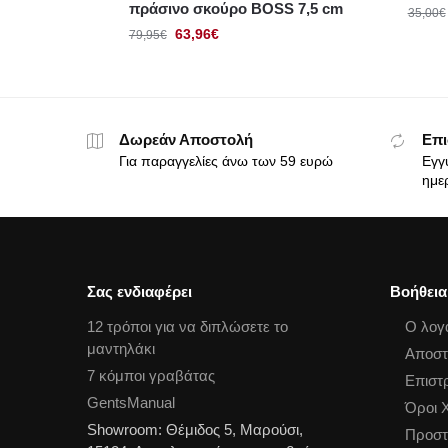
πράσινο σκούρο BOSS 7,5 cm
35,00
€
63,96
€
79,95
€
Δωρεάν Αποστολή
Επι
Για παραγγελίες άνω των 59 ευρώ
Εγγ
ημε
Σας ενδιαφέρει
Βοήθεια
12 τρόποι για να διπλώσετε το
Ο λογ
μαντηλάκι
Αποστ
7 κόμποι γραβάτας
Επιστ
GentsManual
Όροι 
Showroom: Θέμιδος 5, Μαρούσι,
Προστ