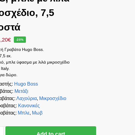
οσχέδιο, 7,5
οστά
,20
€
-20%
ή Γραβάτα Hugo Boss.
7,5 εκ.
ικό, μπλε ύφασμα με λιλά μικροσχέδιο
Italy.
για δώρο.
αστής
:
Hugo Boss
αβάτας
:
Μετάξι
αβάτας
:
Λαχούρια
,
Μικροσχέδιο
ραβάτας
:
Κανονικές
αβάτας
:
Μπλε
,
Μωβ
Add to cart