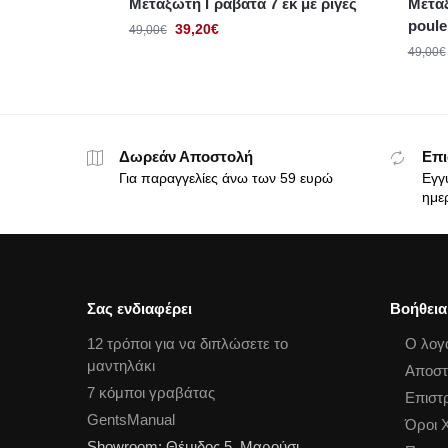
Μεταξωτή Γραβάτα 7 εκ με ρίγες
Μεταξ
poule
39,20
€
49,00
€
49,00
€
Δωρεάν Αποστολή
Επι
Για παραγγελίες άνω των 59 ευρώ
Εγγ
ημε
Σας ενδιαφέρει
Βοήθεια
12 τρόποι για να διπλώσετε το
Ο λογ
μαντηλάκι
Αποστ
7 κόμποι γραβάτας
Επιστ
GentsManual
Όροι 
Showroom: Θέμιδος 5, Μαρούσι,