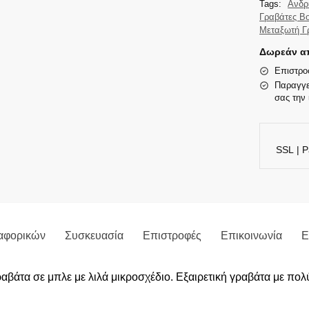
Tags:
Ανδρ
Γραβάτες B
Μεταξωτή Γ
Δωρεάν απ
Επιστρο
Παραγγε
σας την 
SSL | P
αφορικών
Συσκευασία
Επιστροφές
Επικοινωνία
Ε
ραβάτα σε μπλε με λιλά μικροσχέδιο. Εξαιρετική γραβάτα με πο