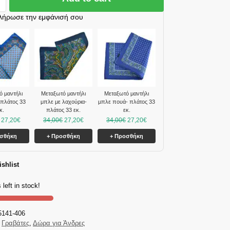
λήρωσε την εμφάνισή σου
ό μαντήλι
Mεταξωτό μαντήλι
Mεταξωτό μαντήλι
 πλάτος 33
μπλε με λαχούρια-
μπλε πουά- πλάτος 33
κ.
πλάτος 33 εκ.
εκ.
27,20
€
34,00
€
27,20
€
34,00
€
27,20
€
οσθήκη
+ Προσθήκη
+ Προσθήκη
shlist
 left in stock!
5141-406
Γραβάτες
,
Δώρα για Άνδρες