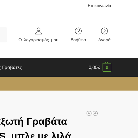
Επικοινωνία
rch
Ο λογαριασμός μου
Βοήθεια
Αγορά
ς Γραβάτες
0,00
€
0
αξωτή Γραβάτα
, μπλε με λιλά