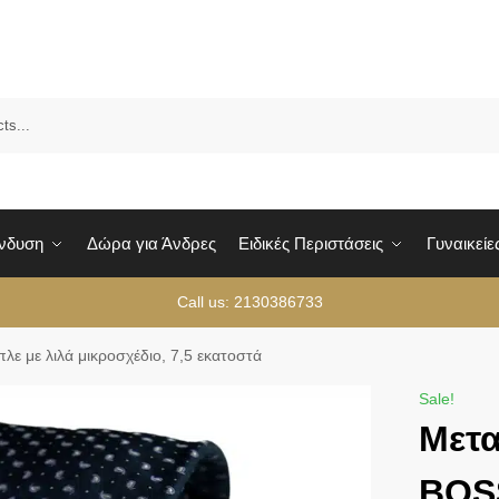
Sea
Ένδυση
Δώρα για Άνδρες
Ειδικές Περιστάσεις
Γυναικείε
Call us: 2130386733
ε με λιλά μικροσχέδιο, 7,5 εκατοστά
Sale!
Μετ
BOSS