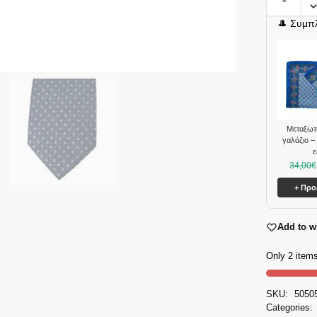
🎩 Συμπ
Mεταξωτ
γαλάζιο –
ε
34,00
€
+ Πρ
Add to wi
Only 2 items
SKU:
5050
Categories: