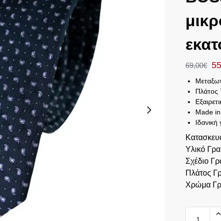
μικρ
εκατ
55
69,00
€
Μεταξωτ
Πλάτος 
Εξαιρετ
Made in 
Ιδανική 
Κατασκευ
Υλικό Γρ
Σχέδιο Γρ
Πλάτος Γ
Χρώμα Γρ