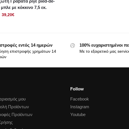
ωτή Γραβάτα ριγέ pied-de-
 μπλε με κόκκινο 7,5 εκ.
39,20
€
στροφές εντός 14 ημερών
100% ευχαριστημένοι πε
ύηση επιστροφής χρημάτων 14
Με το εξαιρετικό μας servic
ρών
Follow
αριασμός μου
Facebook
ολή Προϊόντων
Instagram
ροφές Προϊόντων
Youtube
Χρήσης