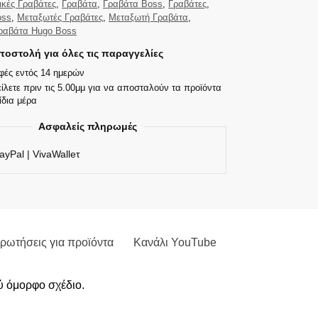
ικές Γραβάτες
,
Γραβάτα
,
Γραβάτα Boss
,
Γραβάτες
,
oss
,
Μεταξωτές Γραβάτες
,
Μεταξωτή Γραβάτα
,
ραβάτα Hugo Boss
οστολή για όλες τις παραγγελίες
φές εντός 14 ημερών
ίλετε πριν τις 5.00μμ για να αποσταλούν τα προϊόντα
ίδια μέρα
Ασφαλείς πληρωμές
ayPal | VivaWalleτ
ρωτήσεις για προϊόντα
Κανάλι YouTube
λύ όμορφο σχέδιο.