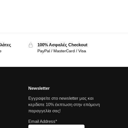
λάτες
100% Ασφαλές Checkout
e
PayPal / MasterCard / Visa
Newsletter
Εγγραφείτε στο newsletter μας και
κερδίστε 10% έκπτωση στην επόμενη
παραγγελία σας!
Email Address*