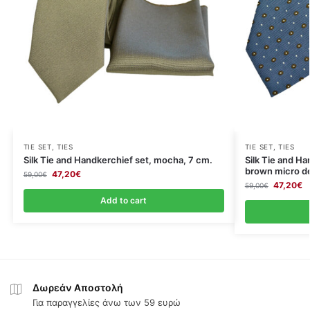
TIE SET
,
TIES
TIE SET
,
TIES
Silk Tie and Handkerchief set, mocha, 7 cm.
Silk Tie and Ha
brown micro de
47,20
€
59,00
€
47,20
€
59,00
€
Add to cart
Δωρεάν Αποστολή
Για παραγγελίες άνω των 59 ευρώ