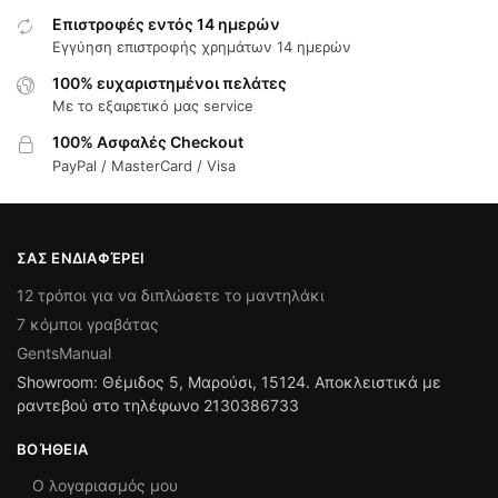
Επιστροφές εντός 14 ημερών
Εγγύηση επιστροφής χρημάτων 14 ημερών
100% ευχαριστημένοι πελάτες
Με το εξαιρετικό μας service
100% Ασφαλές Checkout
PayPal / MasterCard / Visa
ΣΑΣ ΕΝΔΙΑΦΈΡΕΙ
12 τρόποι για να διπλώσετε το μαντηλάκι
7 κόμποι γραβάτας
GentsManual
Showroom: Θέμιδος 5, Μαρούσι, 15124. Αποκλειστικά με
ραντεβού στο τηλέφωνο 2130386733
ΒΟΉΘΕΙΑ
Ο λογαριασμός μου