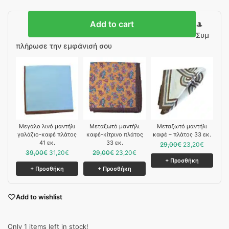
Add to cart
🎩
Συμ
πλήρωσε την εμφάνισή σου
Μεγάλο λινό μαντήλι
Mεταξωτό μαντήλι
Mεταξωτό μαντήλι
γαλάζιο-καφέ πλάτος
καφέ-κίτρινο πλάτος
καφέ – πλάτος 33 εκ.
41 εκ.
33 εκ.
29,00
€
23,20
€
39,00
€
31,20
€
29,00
€
23,20
€
+ Προσθήκη
+ Προσθήκη
+ Προσθήκη
Add to wishlist
Only 1 items left in stock!