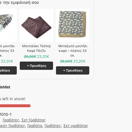
 την εμφάνισή σου
ό μαντήλι
Μαντηλάκι Τσέπης
Mεταξωτό μαντήλι
πλάτος 33
Καφέ Πέιζλι
καφέ – πλάτος 33
κ.
εκ.
29,00
€
23,20
€
23,20
€
29,00
€
23,20
€
+ Προσθήκη
οσθήκη
+ Προσθήκη
shlist
 left in stock!
1010-1
:
Γραβάτες
,
Σετ Γραβάτας
ικές Γραβάτες
,
Γραβάτα
,
Γραβάτες
,
Σετ γραβάτας