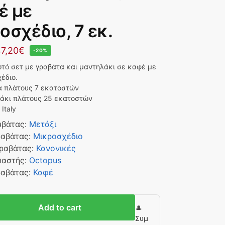
έ με
οσχέδιο, 7 εκ.
7,20
€
-20%
τό σετ με γραβάτα και μαντηλάκι σε καφέ με
έδιο.
α πλάτους 7 εκατοστών
άκι πλάτους 25 εκατοστών
Italy
αβάτας
:
Μετάξι
ραβάτας
:
Μικροσχέδιο
Γραβάτας
:
Κανονικές
υαστής
:
Octopus
ραβάτας
:
Καφέ
Add to cart
🎩
Συμ