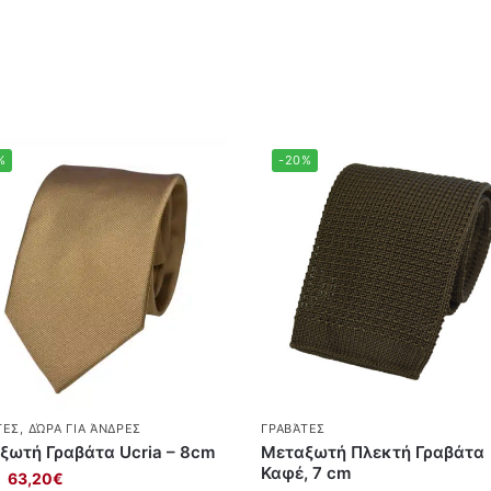
%
-20%
ΤΕΣ
,
ΔΏΡΑ ΓΙΑ ΆΝΔΡΕΣ
ΓΡΑΒΆΤΕΣ
ξωτή Γραβάτα Ucria – 8cm
Μεταξωτή Πλεκτή Γραβάτα
Καφέ, 7 cm
63,20
€