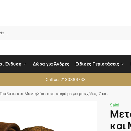
Sea
αι Ένδυση
Δώρα για Άνδρες
Ειδικές Περιστάσεις
Call us: 2130386733
Γραβάτα και Μαντηλάκι σετ, καφέ με μικροσχέδιο, 7 εκ.
Sale!
Μετ
και 