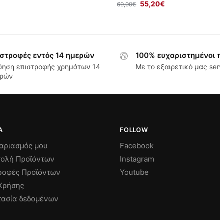
55,20
€
69,00
€
στροφές εντός 14 ημερών
100% ευχαριστημένοι 
ύηση επιστροφής χρημάτων 14
Με το εξαιρετικό μας ser
ρών
Α
FOLLOW
αριασμός μου
Facebook
ολή Προϊόντων
Instagram
ροφές Προϊόντων
Youtube
Χρήσης
ασία δεδομένων