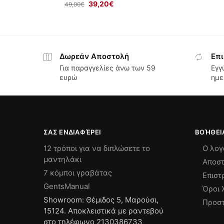
39,20
€
49,00
€
Δωρεάν Αποστολή
Επι
Για παραγγελίες άνω των 59
Εγγ
ευρώ
ημε
ΣΑΣ ΕΝΔΙΑΦΈΡΕΙ
ΒΟΉΘΕΙ
12 τρόποι για να διπλώσετε το
Ο λογ
μαντηλάκι
Αποστ
7 κόμποι γραβάτας
Επιστ
GentsManual
Όροι 
Showroom: Θέμιδος 5, Μαρούσι,
Προστ
15124. Αποκλειστικά με ραντεβού
στο τηλέφωνο 2130386733