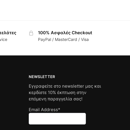
πελάτες
100% Ασφαλές Checkout
vice
PayPal / MasterCard / Visa
NEWSLETTER
Εγγραφείτε στο newsletter μας και
κερδίστε 10% έκπτωση στην
επόμενη παραγγελία σας!
Email Address*