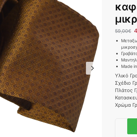
καφ
μικρ
4
59,00
€
Μεταξω
μικροσχ
Γραβάτ
Μαντηλ
Made in 
Υλικό Γρ
Σχέδιο Γ
Πλάτος 
Κατασκε
Χρώμα Γ