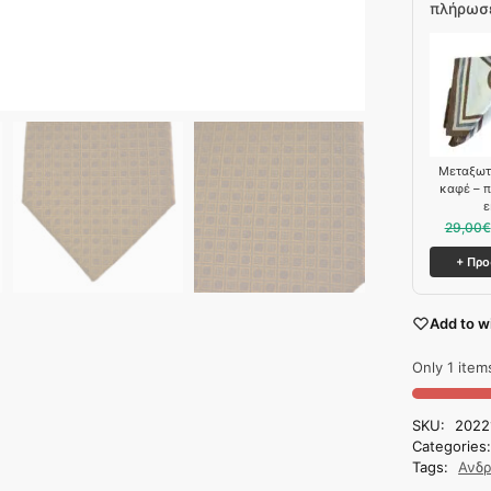
πλήρωσε
Mεταξωτ
καφέ – 
ε
29,00
€
+ Πρ
Add to wi
Only 1 items
SKU:
2022
Categories
Tags:
Ανδρ