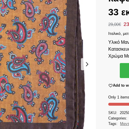
33 ε
23
29,00
€
Ιταλικό, μ
Υλικό Μαν
Κατασκευ
Χρώμα Μα
Add to wi
Only 1 items
SKU:
2025
Categories:
Tags:
Μαντ