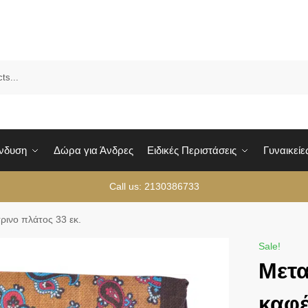
Sea
Ένδυση
Δώρα για Άνδρες
Ειδικές Περιστάσεις
Γυναικείε
Call us: 2130386733
ρινο πλάτος 33 εκ.
Sale!
Mετα
καφέ