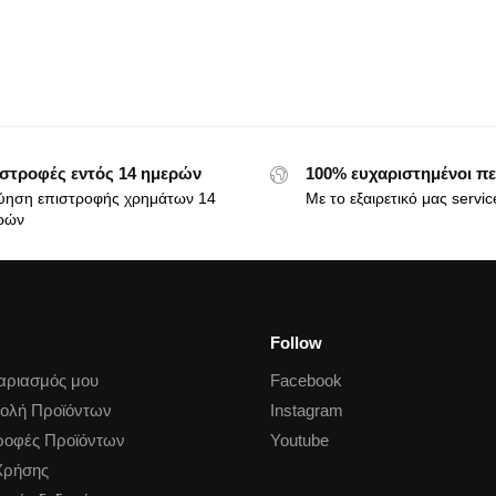
στροφές εντός 14 ημερών
100% ευχαριστημένοι πε
ύηση επιστροφής χρημάτων 14
Με το εξαιρετικό μας servic
ρών
Follow
αριασμός μου
Facebook
ολή Προϊόντων
Instagram
ροφές Προϊόντων
Youtube
Χρήσης