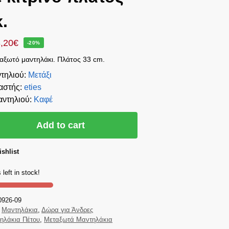
κ.
,20
€
-20%
εταξωτό μαντηλάκι. Πλάτος 33 cm.
τηλιού
:
Μετάξι
αστής
:
eties
ντηλιού
:
Καφέ
Add to cart
shlist
 left in stock!
0926-09
Μαντηλάκια
,
Δώρα για Άνδρες
ηλάκια Πέτου
,
Μεταξωτά Μαντηλάκια