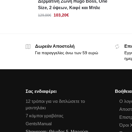
Δερμάτινη Ζώνη Hugo Boss, One
Size, 2 όψεων, Καφέ και Μπλε
103,20
€
129,00
€
Δωρεάν Αποστολή
Επι
Για παραγγελίες άνω των 59 ευρώ
Εγγ
ημε
Σας ενδιαφέρει
Βοήθεια
12 τρόποι για να διπλώσετε το
Ο λογ
μαντηλάκι
Αποστ
7 κόμποι γραβάτας
Επιστ
GentsManual
Όροι 
Showroom: Θέμιδος 5, Μαρούσι,