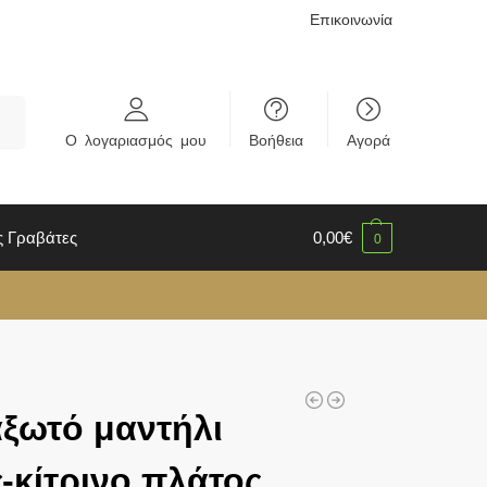
Επικοινωνία
rch
Ο λογαριασμός μου
Βοήθεια
Αγορά
ς Γραβάτες
0,00
€
0
ξωτό μαντήλι
-κίτρινο πλάτος