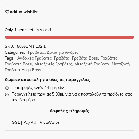
Add to wishlist
Only 1 items left in stock!
SKU:
50551741-102-1
Categories:
Γραβάτες
,
Δώρα για Άνδρες
Tags:
Ανδρικές Γραβάτες
,
Γραβάτα
,
Γραβάτα Boss
,
Γραβάτες
,
Γραβάτες Boss
,
Μεταξωτές Γραβάτες
,
Μεταξωτή Γραβάτα
,
Μεταξωτή
Γραβάτα Hugo Boss
Δωρεάν αποστολή για όλες τις παραγγελίες
Επιστροφές εντός 14 ημερών
Παραγγείλετε πριν τις 5.00μμ για να αποσταλούν τα προϊόντα σας
την ίδια μέρα
Ασφαλείς πληρωμές
SSL | PayPal | VivaWalleτ