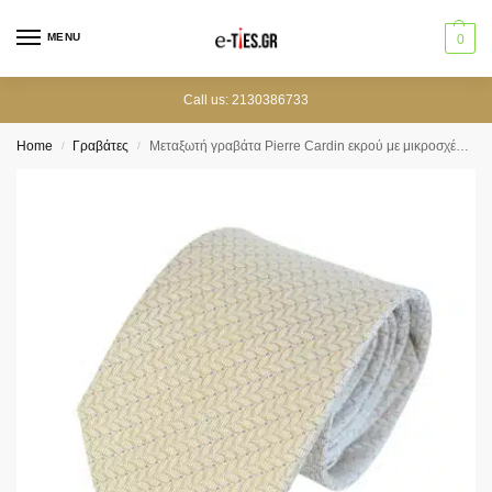
MENU
0
Call us: 2130386733
Home
Γραβάτες
Μεταξωτή γραβάτα Pierre Cardin εκρού με μικροσχέδιο 8,5 cm
/
/