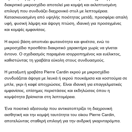
διακριτικό μικροσχέδιο αποτελεί μια κομψή και εκλεπτυσμένη
επιλογή που συνδυάζει διαχρονικό στυλ με λεπτομέρεια.
Κατασκευασμένη από υψηλής ποιότητας μετάξι, προσφέρει απαλή
υφή, φυσική λάμψη και άψογη πτώση, ιδανική για προσεγμένες
και κομψές εμφανίσεις.
Η εκρού βάση αποπνέει φωτεινότητα και φινέτσα, ενώ το
μικροσχέδιο προσθέτει διακριτικό χαρακτήρα χωρίς να γίνεται
έντονο. Ο σχεδιασμός παραμένει ισορροπημένος και ευέλικτος,
καθιστώντας τη γραβάτα εύκολη στους συνδυασμούς.
Η μεταξωτή γραβάτα Pierre Cardin εκρού με μικροσχέδιο
συνδυάζεται άψογα με λευκά ή εκρού πουκάμισα και κοστούμια σε
μπλε, γκρι ή καφέ αποχρώσεις. Είναι ιδανική για επαγγελματικές
εμφανίσεις, επίσημες περιστάσεις και εκδηλώσεις όπου η
κομψότητα βρίσκεται στη λεπτομέρεια.
Ένα ποιοτικό αξεσουάρ που αντικατοπτρίζει τη διαχρονική
αισθητική και την κομψή ταυτότητα του οίκου Pierre Cardin,
αποτελώντας σταθερή επιλογή για την ανδρική γκαρνταρόμπα.