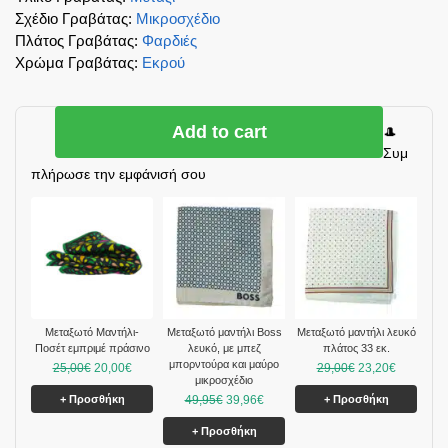
Σχέδιο Γραβάτας
:
Μικροσχέδιο
Πλάτος Γραβάτας
:
Φαρδιές
Χρώμα Γραβάτας
:
Εκρού
Add to cart
🎩
Συμ
πλήρωσε την εμφάνισή σου
Μεταξωτό Μαντήλι-
Μεταξωτό μαντήλι Boss
Mεταξωτό μαντήλι λευκό
Ποσέτ εμπριμέ πράσινο
λευκό, με μπεζ
πλάτος 33 εκ.
μπορντούρα και μαύρο
25,00
€
20,00
€
29,00
€
23,20
€
μικροσχέδιο
+ Προσθήκη
49,95
€
39,96
€
+ Προσθήκη
+ Προσθήκη