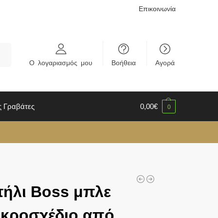
Επικοινωνία
rch
Ο λογαριασμός μου
Βοήθεια
Αγορά
ς Γραβάτες
0,00
€
0
ήλι Boss μπλε
ικροσχέδιο από