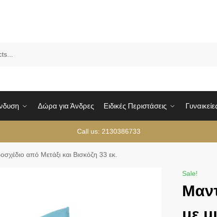
Sea
Ένδυση
Δώρα για Άνδρες
Ειδικές Περιστάσεις
Γυναικείε
Call us: 2130386733
οσχέδιο από Μετάξι και Βισκόζη 33 εκ.
Sale!
Mαντ
με μ