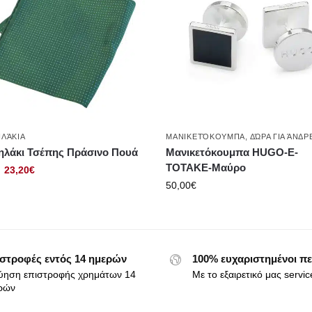
ΛΆΚΙΑ
ΜΑΝΙΚΕΤΌΚΟΥΜΠΑ
,
ΔΏΡΑ ΓΙΑ ΆΝΔΡ
ηλάκι Τσέπης Πράσινο Πουά
Μανικετόκουμπα HUGO-E-
TOTAKE-Μαύρο
23,20
€
50,00
€
στροφές εντός 14 ημερών
100% ευχαριστημένοι πε
ύηση επιστροφής χρημάτων 14
Με το εξαιρετικό μας servic
ρών