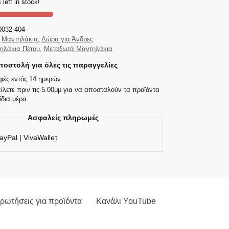
 left in stock!
0032-404
Μαντηλάκια
,
Δώρα για Άνδρες
ηλάκια Πέτου
,
Μεταξωτά Μαντηλάκια
οστολή για όλες τις παραγγελίες
φές εντός 14 ημερών
ίλετε πριν τις 5.00μμ για να αποσταλούν τα προϊόντα
ίδια μέρα
Ασφαλείς πληρωμές
ayPal | VivaWalleτ
ρωτήσεις για προϊόντα
Κανάλι YouTube