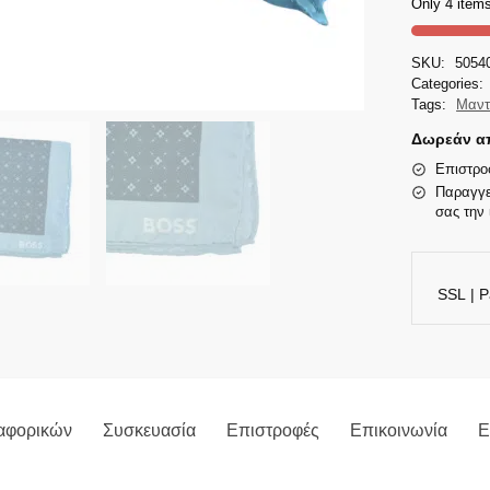
Only 4 items
SKU:
5054
Categories:
Tags:
Μαντ
Δωρεάν απ
Επιστρο
Παραγγε
σας την 
SSL | P
αφορικών
Συσκευασία
Επιστροφές
Επικοινωνία
Ε