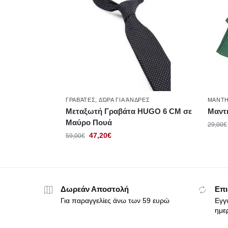
ΓΡΑΒΆΤΕΣ
,
ΔΏΡΑ ΓΙΑ ΆΝΔΡΕΣ
ΜΑΝΤΗ
Μεταξωτή Γραβάτα HUGO 6 CΜ σε
Μαντ
Μαύρο Πουά
29,00
€
47,20
€
59,00
€
Δωρεάν Αποστολή
Επι
Για παραγγελίες άνω των 59 ευρώ
Εγγ
ημε