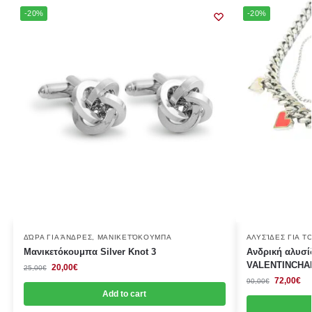
-20%
-20%
ΔΏΡΑ ΓΙΑ ΆΝΔΡΕΣ
,
ΜΑΝΙΚΕΤΌΚΟΥΜΠΑ
ΑΛΥΣΊΔΕΣ ΓΙΑ Τ
Μανικετόκουμπα Silver Knot 3
Ανδρική αλυσί
VALENTINCHA
20,00
€
25,00
€
72,00
€
90,00
€
Add to cart