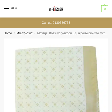
MENU
0
Call us: 2130386733
Home
Μαντηλάκια
Mαντήλι Boss ivory-εκρού με μικροσχέδιο από Μετάξι και Βισκόζη 33 εκ.
/
/