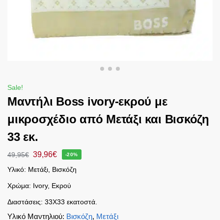
Sale!
Mαντήλι Boss ivory-εκρού με
μικροσχέδιο από Μετάξι και Βισκόζη
33 εκ.
39,96
€
49,95
€
-20%
Υλικό: Μετάξι, Βισκόζη
Χρώμα: Ivory, Εκρού
Διαστάσεις: 33Χ33 εκατοστά.
Υλικό Μαντηλιού
:
Βισκόζη
,
Μετάξι