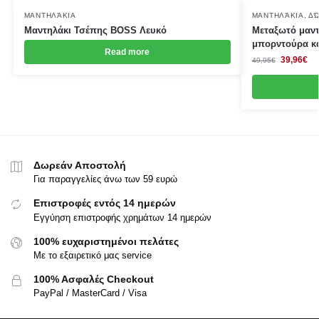
ΜΑΝΤΗΛΆΚΙΑ
ΜΑΝΤΗΛΆΚΙΑ
,
ΔΏ
Μαντηλάκι Τσέπης BOSS Λευκό
Μεταξωτό μαντ
μπορντούρα κα
Read more
39,96
€
49,95
€
Δωρεάν Αποστολή
Για παραγγελίες άνω των 59 ευρώ
Επιστροφές εντός 14 ημερών
Εγγύηση επιστροφής χρημάτων 14 ημερών
100% ευχαριστημένοι πελάτες
Με το εξαιρετικό μας service
100% Ασφαλές Checkout
PayPal / MasterCard / Visa