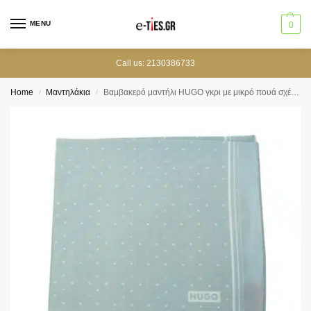
MENU
0
Call us: 2130386733
Home
Μαντηλάκια
Βαμβακερό μαντήλι HUGO γκρι με μικρό πουά σχέδιο
/
/