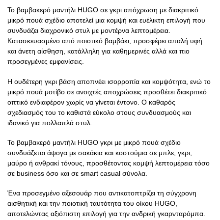
Το βαμβακερό μαντήλι HUGO σε γκρι απόχρωση με διακριτικό
μικρό πουά σχέδιο αποτελεί μια κομψή και ευέλικτη επιλογή που
συνδυάζει διαχρονικό στυλ με μοντέρνα λεπτομέρεια.
Κατασκευασμένο από ποιοτικό βαμβάκι, προσφέρει απαλή υφή
και άνετη αίσθηση, κατάλληλη για καθημερινές αλλά και πιο
προσεγμένες εμφανίσεις.
Η ουδέτερη γκρι βάση αποπνέει ισορροπία και κομψότητα, ενώ το
μικρό πουά μοτίβο σε ανοιχτές αποχρώσεις προσθέτει διακριτικό
οπτικό ενδιαφέρον χωρίς να γίνεται έντονο. Ο καθαρός
σχεδιασμός του το καθιστά εύκολο στους συνδυασμούς και
ιδανικό για πολλαπλά στυλ.
Το βαμβακερό μαντήλι HUGO γκρι με μικρό πουά σχέδιο
συνδυάζεται άψογα με σακάκια και κοστούμια σε μπλε, γκρι,
μαύρο ή ανθρακί τόνους, προσθέτοντας κομψή λεπτομέρεια τόσο
σε business όσο και σε smart casual σύνολα.
Ένα προσεγμένο αξεσουάρ που αντικατοπτρίζει τη σύγχρονη
αισθητική και την ποιοτική ταυτότητα του οίκου HUGO,
αποτελώντας αξιόπιστη επιλογή για την ανδρική γκαρνταρόμπα.