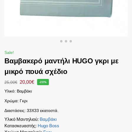
Sale!
Βαμβακερό μαντήλι HUGO γκρι με
μικρό πουά σχέδιο
20,00
€
25,00
€
-20%
Υλικό: Βαμβάκι
Χρώμα: Γκρι
Διαστάσεις: 33Χ33 εκατοστά.
Υλικό Μαντηλιού
:
Βαμβάκι
Κατασκευαστής
:
Hugo Boss