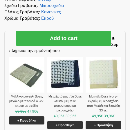
Σχέδιο Γραβάτας
:
Μικροσχέδιο
Πλάτος Γραβάτας
:
Κανονικές
Χρώμα Γραβάτας
:
Εκρού
Add to cart
🎩
Συμ
πλήρωσε την εμφάνισή σου
Μάλλινο μαντήλι Boss,
Μεταξωτό μαντήλι Boss
Mαντήλι Boss ivory-
μεγάλο με πλευρά 45 εκ,
λευκό, με μπλε
εκρού με μικροσχέδιο
εκρού με σχέδιο
μπορντούρα και
από Μετάξι και Βισκόζη
μικροσχέδιο
33 εκ.
59,95
€
47,96
€
49,95
€
39,96
€
49,95
€
39,96
€
+ Προσθήκη
+ Προσθήκη
+ Προσθήκη