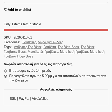
Add to wishlist
Only 1 items left in stock!
SKU:
20260113-01
Categories:
Γραβάτες
,
Δώρα για Άνδρες
Tags:
Ανδρικές Γραβάτες
,
Γραβάτα
,
Γραβάτα Boss
,
Γραβάτες
,
Γραβάτες Boss
,
Μεταξωτές Γραβάτες
,
Μεταξωτή Γραβάτα
,
Μεταξωτή
Γραβάτα Hugo Boss
Δωρεάν αποστολή για όλες τις παραγγελίες
Επιστροφές εντός 14 ημερών
Παραγγείλετε πριν τις 5.00μμ για να αποσταλούν τα προϊόντα σας
την ίδια μέρα
Ασφαλείς πληρωμές
SSL | PayPal | VivaWalleτ