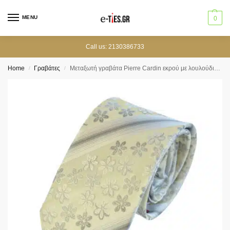
MENU
0
Call us: 2130386733
Home
Γραβάτες
Μεταξωτή γραβάτα Pierre Cardin εκρού με λουλούδια 7 cm
/
/