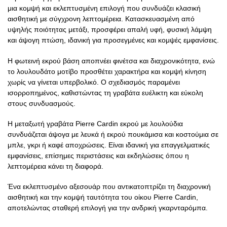
μια κομψή και εκλεπτυσμένη επιλογή που συνδυάζει κλασική
αισθητική με σύγχρονη λεπτομέρεια. Κατασκευασμένη από
υψηλής ποιότητας μετάξι, προσφέρει απαλή υφή, φυσική λάμψη
και άψογη πτώση, ιδανική για προσεγμένες και κομψές εμφανίσεις.
Η φωτεινή εκρού βάση αποπνέει φινέτσα και διαχρονικότητα, ενώ
το λουλουδάτο μοτίβο προσθέτει χαρακτήρα και κομψή κίνηση
χωρίς να γίνεται υπερβολικό. Ο σχεδιασμός παραμένει
ισορροπημένος, καθιστώντας τη γραβάτα ευέλικτη και εύκολη
στους συνδυασμούς.
Η μεταξωτή γραβάτα Pierre Cardin εκρού με λουλούδια
συνδυάζεται άψογα με λευκά ή εκρού πουκάμισα και κοστούμια σε
μπλε, γκρι ή καφέ αποχρώσεις. Είναι ιδανική για επαγγελματικές
εμφανίσεις, επίσημες περιστάσεις και εκδηλώσεις όπου η
λεπτομέρεια κάνει τη διαφορά.
Ένα εκλεπτυσμένο αξεσουάρ που αντικατοπτρίζει τη διαχρονική
αισθητική και την κομψή ταυτότητα του οίκου Pierre Cardin,
αποτελώντας σταθερή επιλογή για την ανδρική γκαρνταρόμπα.