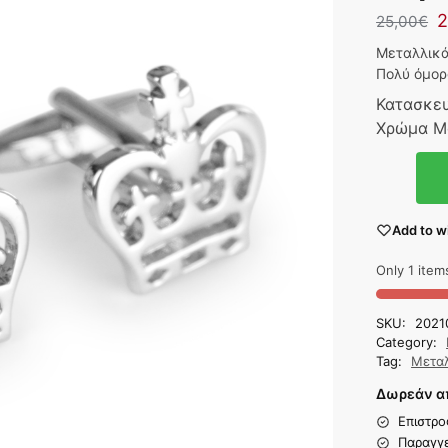
2
25,00
€
Μεταλλικά
Πολύ όμορ
Κατασκε
Χρώμα Μ
Add to wi
Only 1 items
SKU:
2021
Category:
Tag:
Μετα
Δωρεάν απ
Επιστρο
Παραγγε