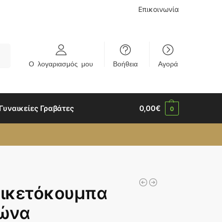
Επικοινωνία
rch
Ο λογαριασμός μου
Βοήθεια
Αγορά
Γυναικείες Γραβάτες
0,00
€
0
ικετόκουμπα
ώνα