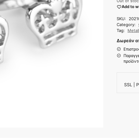
Out of stoc
Add to wi
SKU:
2021
Category:
Tag:
Metall
Δωρεάν απ
Επιστρο
Παραγγε
προϊόντ
SSL | P