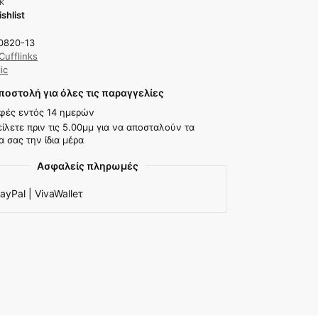
k
shlist
0820-13
Cufflinks
ic
οστολή για όλες τις παραγγελίες
φές εντός 14 ημερών
ίλετε πριν τις 5.00μμ για να αποσταλούν τα
α σας την ίδια μέρα
Ασφαλείς πληρωμές
ayPal | VivaWalleτ