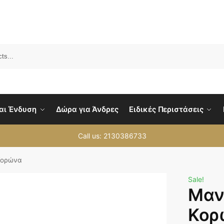
Sea
αι Ένδυση
Δώρα για Άνδρες
Ειδικές Περιστάσεις
Call us: 2130386733
Κορώνα
Sale!
Μαν
Κορ