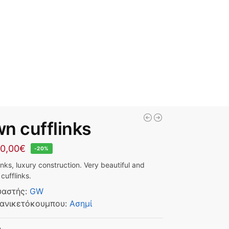
n cufflinks
0,00
€
-20%
inks, luxury construction. Very beautiful and
cufflinks.
υαστής
:
GW
ανικετόκουμπου
:
Ασημί