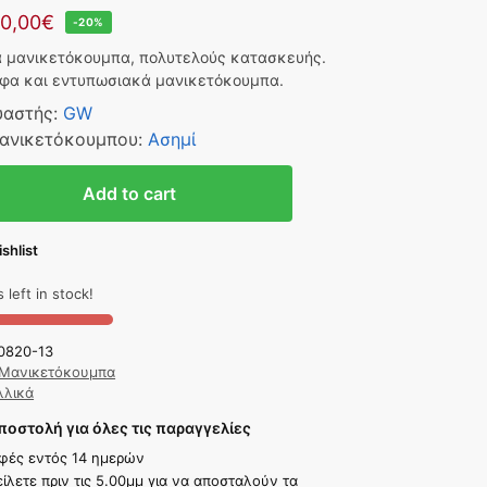
0,00
€
-20%
 μανικετόκουμπα, πολυτελούς κατασκευής.
φα και εντυπωσιακά μανικετόκουμπα.
υαστής
:
GW
ανικετόκουμπου
:
Ασημί
Add to cart
shlist
 left in stock!
0820-13
Μανικετόκουμπα
λλικά
οστολή για όλες τις παραγγελίες
φές εντός 14 ημερών
ίλετε πριν τις 5.00μμ για να αποσταλούν τα