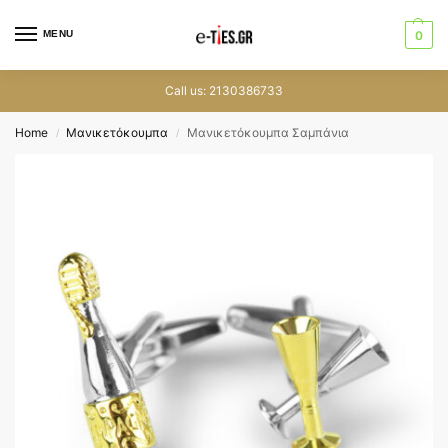
MENU
0
Call us: 2130386733
Home
Μανικετόκουμπα
Μανικετόκουμπα Σαμπάνια
/
/