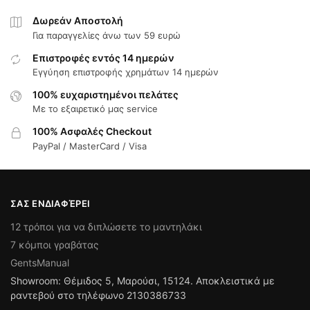
Δωρεάν Αποστολή
Για παραγγελίες άνω των 59 ευρώ
Επιστροφές εντός 14 ημερών
Εγγύηση επιστροφής χρημάτων 14 ημερών
100% ευχαριστημένοι πελάτες
Με το εξαιρετικό μας service
100% Ασφαλές Checkout
PayPal / MasterCard / Visa
ΣΑΣ ΕΝΔΙΑΦΈΡΕΙ
12 τρόποι για να διπλώσετε το μαντηλάκι
7 κόμποι γραβάτας
GentsManual
Showroom: Θέμιδος 5, Μαρούσι, 15124. Αποκλειστικά με
ραντεβού στο τηλέφωνο 2130386733