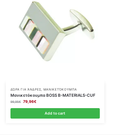
ΔΏΡΑ ΓΙΑ ΆΝΔΡΕΣ
,
ΜΑΝΙΚΕΤΌΚΟΥΜΠΑ
Μανικετόκουμπα BOSS B-MATERIALS-CUF
79,96
€
99,95
€
Add to cart