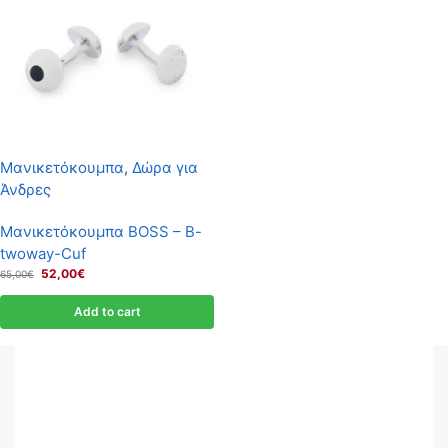
Μανικετόκουμπα
,
Δώρα για
Άνδρες
Μανικετόκουμπα BOSS – B-
twoway-Cuf
52,00
€
65,00
€
Add to cart