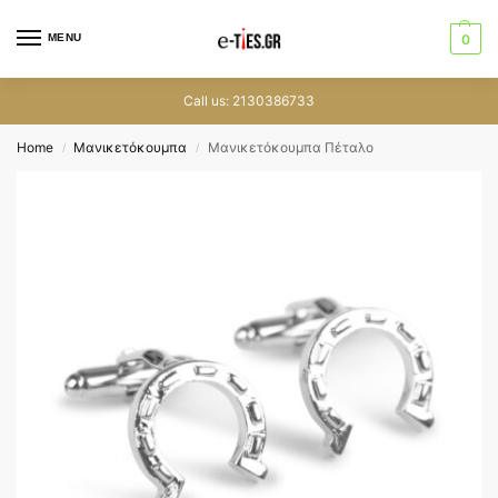
MENU
0
Call us: 2130386733
Home
Μανικετόκουμπα
Μανικετόκουμπα Πέταλο
/
/