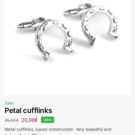
Sale!
Petal cufflinks
20,00
€
25,00
€
-20%
Metal cufflinks, luxury construction. Very beautiful and