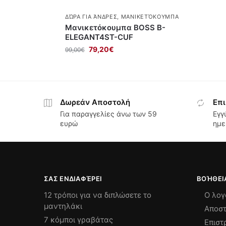
ΔΏΡΑ ΓΙΑ ΆΝΔΡΕΣ
,
ΜΑΝΙΚΕΤΌΚΟΥΜΠΑ
Μανικετόκουμπα BOSS B-
ELEGANT4ST-CUF
79,20
€
99,00
€
Δωρεάν Αποστολή
Επι
Για παραγγελίες άνω των 59
Εγγ
ευρώ
ημε
ΣΑΣ ΕΝΔΙΑΦΈΡΕΙ
ΒΟΉΘΕΙ
12 τρόποι για να διπλώσετε το
Ο λογ
μαντηλάκι
Αποστ
7 κόμποι γραβάτας
Επιστ