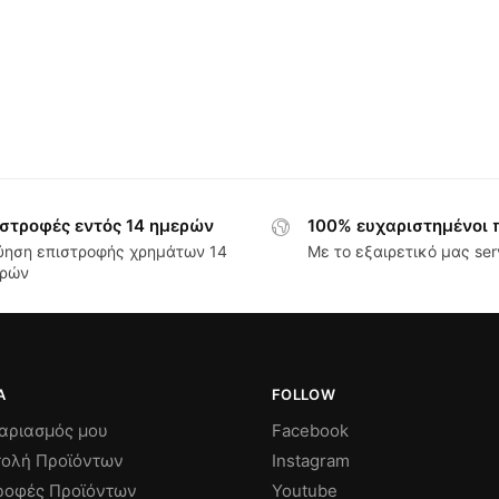
στροφές εντός 14 ημερών
100% ευχαριστημένοι 
ύηση επιστροφής χρημάτων 14
Με το εξαιρετικό μας ser
ρών
Α
FOLLOW
αριασμός μου
Facebook
ολή Προϊόντων
Instagram
ροφές Προϊόντων
Youtube