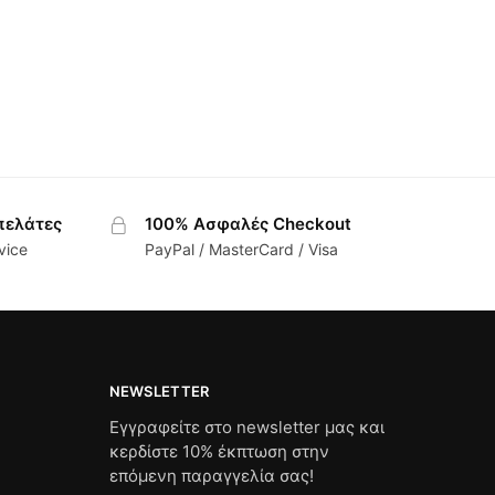
πελάτες
100% Ασφαλές Checkout
vice
PayPal / MasterCard / Visa
NEWSLETTER
Εγγραφείτε στο newsletter μας και
κερδίστε 10% έκπτωση στην
επόμενη παραγγελία σας!