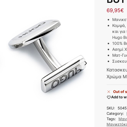
69,95
€
Μανικε
Κομψά, 
και για
Hugo Bo
100% B
Ασημί 
Ματ-Γυ
Συσκευ
Κατασκε
Χρώμα Μ
Out of 
Add to wi
SKU:
5045
Category:
Tags:
Μαν
Μανικετόκ