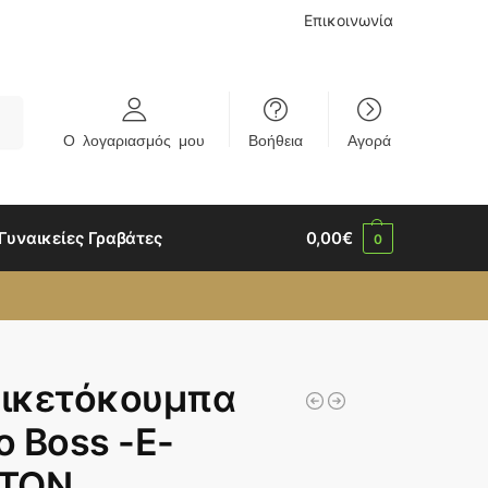
Επικοινωνία
rch
Ο λογαριασμός μου
Βοήθεια
Αγορά
Γυναικείες Γραβάτες
0,00
€
0
ικετόκουμπα
 Boss -E-
TON