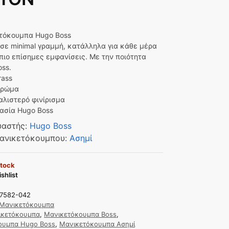
τόκουμπα Hugo Boss
σε minimal γραμμή, κατάλληλα για κάθε μέρα
 πιο επίσημες εμφανίσεις. Με την ποιότητα
ss.
rass
Χρώμα
αλιστερό φινίρισμα
ασία Hugo Boss
υαστής
:
Hugo Boss
ανικετόκουμπου
:
Ασημί
stock
shlist
7582-042
Μανικετόκουμπα
ικετόκουμπα
,
Μανικετόκουμπα Boss
,
ουμπα Hugo Boss
,
Μανικετόκουμπα Ασημί