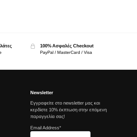
λάτες
100% Ασφαλές Checkout
e
PayPal / MasterCard / Visa
Newsletter
Εγγραφείτε στο newsletter μας και
κερδίστε 10% έκπτωση στην επόμενη
παραγγελία σας!
Email Address*