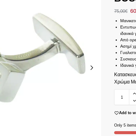
60
75,00
€
Μανικε
Εντυπωσ
ιδανικά 
Από ορε
Ασημί 
Γυαλιστ
Συσκευα
Ιδανικά
Κατασκευ
Χρώμα Μα
Add to wi
Only 5 items