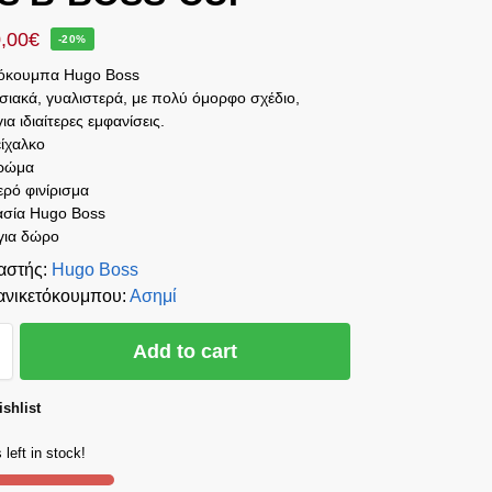
,00
€
-20%
τόκουμπα Hugo Boss
ιακά, γυαλιστερά, με πολύ όμορφο σχέδιο,
για ιδιαίτερες εμφανίσεις.
ίχαλκο
χρώμα
ερό φινίρισμα
σία Hugo Boss
 για δώρο
αστής
:
Hugo Boss
νικετόκουμπου
:
Ασημί
Add to cart
shlist
 left in stock!