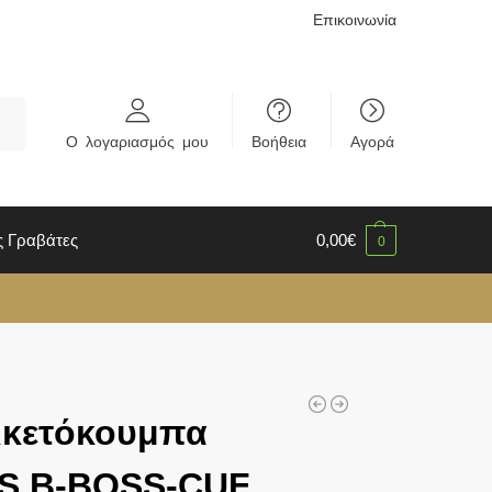
Επικοινωνία
rch
Ο λογαριασμός μου
Βοήθεια
Αγορά
ς Γραβάτες
0,00
€
0
ικετόκουμπα
S Β-BOSS-CUF