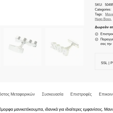
SKU:
5049
Categories:
Tags:
Μανι
Hugo Boss
Δωρεάν απ
Επιστρο
Παραγγε
σας την 
SSL | P
όστος Μεταφορικών
Συσκευασία
Επιστροφές
Επικοι
ρφα μανικετόκουμπα, ιδανικά για ιδιαίτερες εμφανίσεις. Μαν