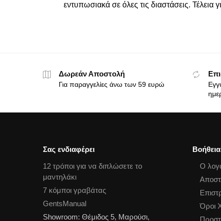
εντυπωσιακά σε όλες τις διαστάσεις. Τέλεια 
Δωρεάν Αποστολή
Επι
Για παραγγελίες άνω των 59 ευρώ
Εγγ
ημε
Σας ενδιαφέρει
Βοήθεια
12 τρόποι για να διπλώσετε το
Ο λογ
μαντηλάκι
Αποστ
7 κόμποι γραβάτας
Επιστ
GentsManual
Όροι 
Showroom: Θέμιδος 5, Μαρούσι,
Προστ