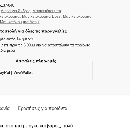
5137-040
Δώρα για Άνδρες
,
Μανικετόκουμπα
κετόκουμπα
,
Μανικετόκουμπα Boss
,
Μανικετόκουμπα
,
Μανικετόκουμπα Ασημί
οστολή για όλες τις παραγγελίες
φές εντός 14 ημερών
ίλετε πριν τις 5.00μμ για να αποσταλούν τα προϊόντα
ίδια μέρα
Ασφαλείς πληρωμές
ayPal | VivaWalleτ
νωνία
Ερωτήσεις για προϊόντα
ικετόκομπα με όγκο και βάρος, πολύ