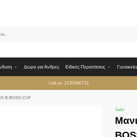
Sea
Ένδυση
Δώρα για Άνδρες
Ειδικές Περιστάσεις
Γυναικείε
Call us: 2130386733
SS Β-BOSS-CUF
Sale!
Μαν
BOS