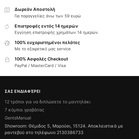
Δωρεάν Αποστολή
Για παραγγελίες άνω των 59 ευρώ
Επιστροφές εντός 14 ημερών
Εγγύηση επιστροφής χρημάτων 14 ημερών
100% ευχαριστημένοι πελάτες
Με το εξαιρετικό μας service
100% Ασφαλές Checkout
PayPal / MasterCard / Visa
ΣΑΣ ΕΝΔΙΑΦΈΡΕΙ
12 τρόποι για να διπλώσετε το μαντηλάκι
7 κόμποι γραβάτας
GentsManual
Showroom: Θέμιδος 5, Μαρούσι, 15124. Αποκλειστικά με
ραντεβού στο τηλέφωνο 2130386733