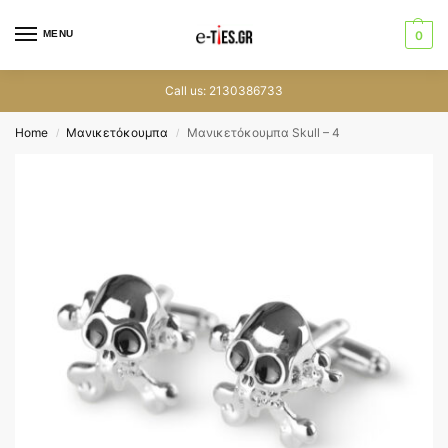
MENU
0
Call us: 2130386733
Home
Μανικετόκουμπα
Μανικετόκουμπα Skull – 4
/
/