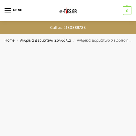
MENU
0
Call us: 2130386733
Home
Ανδρικά Δερμάτινα Σανδάλια
Ανδρικά Δερμάτινα Χειροποίητα Σανδάλια Gkavogiannis_Sandals 211 γκρι
/
/