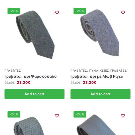
-20%
-20%
ΓΡΑΒΆΤΕΣ
ΓΡΑΒΆΤΕΣ
,
ΓΥΝΑΙΚΕΊΕΣ ΓΡΑΒΆΤΕΣ
Γραβάτα Γκρι Ψαροκόκαλο
Γραβάτα Γκρι με Μωβ Ρίγες
23,20
€
23,20
€
29,00
€
29,00
€
Add to cart
Add to cart
-20%
-20%