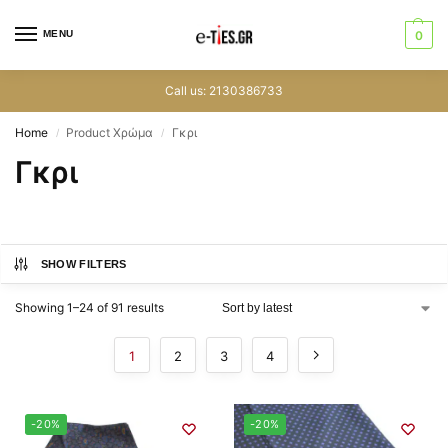
MENU
0
Call us: 2130386733
Home
Product Χρώμα
Γκρι
/
/
Γκρι
SHOW FILTERS
Showing 1–24 of 91 results
1
2
3
4
-20%
-20%