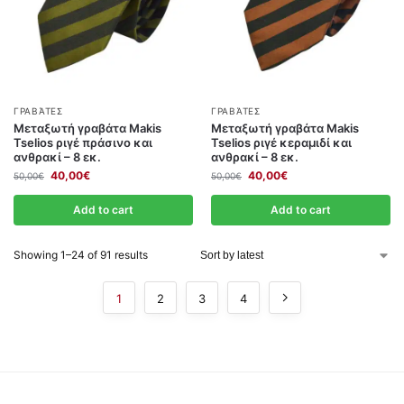
ΓΡΑΒΆΤΕΣ
ΓΡΑΒΆΤΕΣ
Μεταξωτή γραβάτα Makis
Μεταξωτή γραβάτα Makis
Tselios ριγέ πράσινο και
Tselios ριγέ κεραμιδί και
ανθρακί – 8 εκ.
ανθρακί – 8 εκ.
40,00
€
40,00
€
50,00
€
50,00
€
Add to cart
Add to cart
Showing 1–24 of 91 results
1
2
3
4