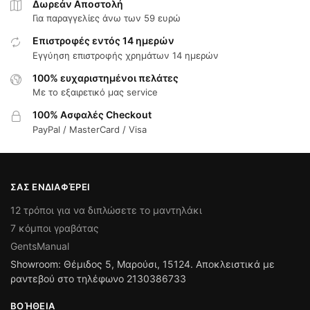
Δωρεάν Αποστολή
Για παραγγελίες άνω των 59 ευρώ
Επιστροφές εντός 14 ημερών
Εγγύηση επιστροφής χρημάτων 14 ημερών
100% ευχαριστημένοι πελάτες
Με το εξαιρετικό μας service
100% Ασφαλές Checkout
PayPal / MasterCard / Visa
ΣΑΣ ΕΝΔΙΑΦΈΡΕΙ
12 τρόποι για να διπλώσετε το μαντηλάκι
7 κόμποι γραβάτας
GentsManual
Showroom: Θέμιδος 5, Μαρούσι, 15124. Αποκλειστικά με
ραντεβού στο τηλέφωνο 2130386733
ΒΟΉΘΕΙΑ