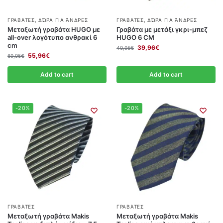
ΓΡΑΒΆΤΕΣ
,
ΔΏΡΑ ΓΙΑ ΆΝΔΡΕΣ
ΓΡΑΒΆΤΕΣ
,
ΔΏΡΑ ΓΙΑ ΆΝΔΡΕΣ
Μεταξωτή γραβάτα HUGO με
Γραβάτα με μετάξι γκρι-μπεζ
all-over λογότυπο ανθρακί 6
HUGO 6 CΜ
cm
39,96
€
49,95
€
55,96
€
69,95
€
Add to cart
Add to cart
-20%
-20%
ΓΡΑΒΆΤΕΣ
ΓΡΑΒΆΤΕΣ
Μεταξωτή γραβάτα Makis
Μεταξωτή γραβάτα Makis