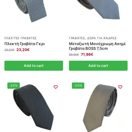
ΠΛΕΚΤΈΣ ΓΡΑΒΆΤΕΣ
ΓΡΑΒΆΤΕΣ
,
ΔΏΡΑ ΓΙΑ ΆΝΔΡΕΣ
Πλεκτή Γραβάτα Γκρι
Μεταξωτή Μονόχρωμη Ασημί
Γραβάτα BOSS 7,5cm
23,20
€
29,00
€
71,96
€
89,95
€
Add to cart
Add to cart
-20%
-20%