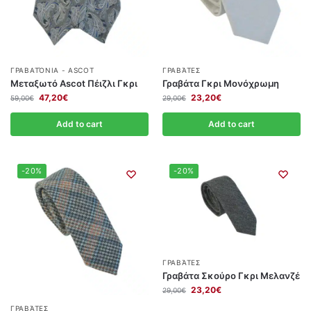
ΓΡΑΒΑΤΌΝΙΑ - ASCOT
ΓΡΑΒΆΤΕΣ
Μεταξωτό Ascot Πέιζλι Γκρι
Γραβάτα Γκρι Μονόχρωμη
47,20
€
23,20
€
59,00
€
29,00
€
Add to cart
Add to cart
-20%
-20%
ΓΡΑΒΆΤΕΣ
Γραβάτα Σκούρο Γκρι Μελανζέ
23,20
€
29,00
€
ΓΡΑΒΆΤΕΣ