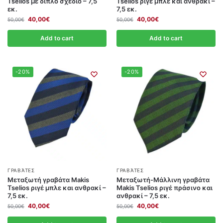
Tselios με διπλό σχέδιο – 7,5
Tselios ριγέ μπλε και ανθρακί –
εκ.
7,5 εκ.
40,00
€
40,00
€
50,00
€
50,00
€
Add to cart
Add to cart
-20%
-20%
ΓΡΑΒΆΤΕΣ
ΓΡΑΒΆΤΕΣ
Μεταξωτή γραβάτα Makis
Μεταξωτή-Μάλλινη γραβάτα
Tselios ριγέ μπλε και ανθρακί –
Makis Tselios ριγέ πράσινο και
7,5 εκ.
ανθρακί – 7,5 εκ.
40,00
€
40,00
€
50,00
€
50,00
€