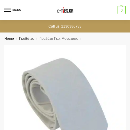
MENU
0
Call us: 2130386733
Home
Γραβάτες
Γραβάτα Γκρι Μονόχρωμη
/
/