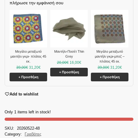
πλήρωσε την εμφάνισή σου
Μεγάλο μεταξωτό
Μαντήλι-Ποσέτ Thin
Μεγάλο μεταξωτό
μαντήλι γκρι- πλάτος 45
Grey
μαντήλι γκρι-μπεζ –
εκ.
πλάτος 45 εκ.
20,00
€
16,00
€
39,00
€
31,20
€
39,00
€
31,20
€
+ Προσθήκη
+ Προσθήκη
+ Προσθήκη
Add to wishlist
Only 1 items left in stock!
SKU:
20260522-48
Category:
Γραβάτες