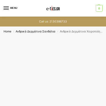
MENU
0
Call us: 2130386733
Home
Ανδρικά Δερμάτινα Σανδάλια
Ανδρικά Δερμάτινα Χειροποίητα Σανδάλια Gkavogiannis_Sandals 211 Tan
/
/