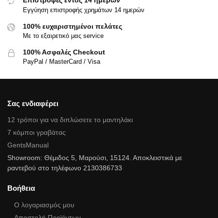
Επιστροφές εντός 14 ημερών
Εγγύηση επιστροφής χρημάτων 14 ημερών
100% ευχαριστημένοι πελάτες
Με το εξαιρετικό μας service
100% Ασφαλές Checkout
PayPal / MasterCard / Visa
Σας ενδιαφέρει
12 τρόποι για να διπλώσετε το μαντηλάκι
7 κόμποι γραβάτας
GentsManual
Showroom: Θέμιδος 5, Μαρούσι, 15124. Αποκλειστικά με
ραντεβού στο τηλέφωνο 2130386733
Βοήθεια
Ο λογαριασμός μου
Αποστολή Προϊόντων