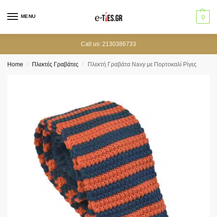
MENU
0
Call us: 2130386733
Home
Πλεκτές Γραβάτες
Πλεκτή Γραβάτα Navy με Πορτοκαλί Ρίγες
/
/