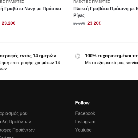
ΈΣ ΓΡΑΒΆΤΕΣ
ΠΛΕΚΤΈΣ ΓΡΑΒΆΤΕΣ
ή Γραβάτα Navy με Πράσινα
Πλεκτή Γραβάτα Πράσινη με 
Ρίγες
23,20
€
23,20
€
29,00
€
στροφές εντός 14 ημερών
100% ευχαριστημένοι πε
ύηση επιστροφής χρημάτων 14
Με το εξαιρετικό μας servic
ρών
Follow
αριασμός μου
Facebook
ολή Προϊόντων
Instagram
ροφές Προϊόντων
Youtube