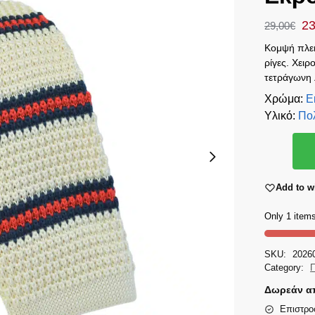
23
29,00
€
Κομψή πλεκ
ρίγες. Χει
τετράγωνη 
Χρώμα
:
Ε
Υλικό
:
Πο
Add to wi
Only 1 items
SKU:
2026
Category:
Π
Δωρεάν απ
Επιστρο