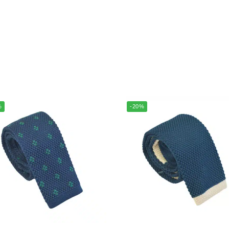
%
-20%