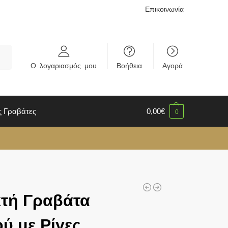
Επικοινωνία
rch
Ο λογαριασμός μου
Βοήθεια
Αγορά
ς Γραβάτες
0,00
€
0
τή Γραβάτα
ύ με Ρίγες