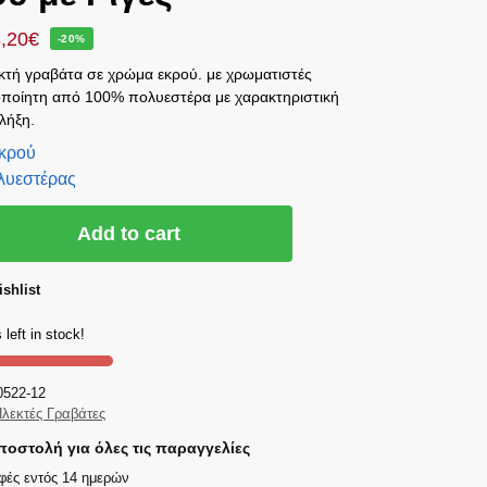
,20
€
-20%
τή γραβάτα σε χρώμα εκρού. με χρωματιστές
ροποίητη από 100% πολυεστέρα με χαρακτηριστική
λήξη.
κρού
λυεστέρας
Add to cart
shlist
 left in stock!
0522-12
λεκτές Γραβάτες
οστολή για όλες τις παραγγελίες
φές εντός 14 ημερών