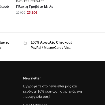
ΠΛΕΚΤΈΣ ΓΡΑΒΆΤΕΣ
Εκρού
Πλεκτή Γραβάτα Μπλε
23,20
€
29,00
€
λάτες
100% Ασφαλές Checkout
e
PayPal / MasterCard / Visa
Newsletter
Εγγραφείτε στο newsletter μας και
κερδίστε 10% έκπτωση στην επόμενη
παραγγελία σας!