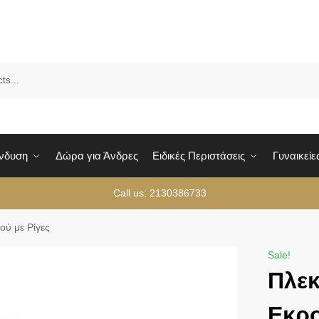
Sea
Ένδυση
Δώρα για Άνδρες
Ειδικές Περιστάσεις
Γυναικείε
Call us: 2130386733
ού με Ρίγες
Sale!
Πλεκ
Εκρο