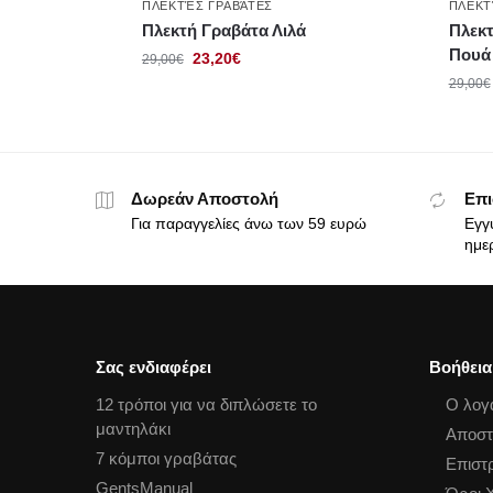
ΠΛΕΚΤΈΣ ΓΡΑΒΆΤΕΣ
ΠΛΕΚΤ
Πλεκτή Γραβάτα Λιλά
Πλεκτ
Πουά
23,20
€
29,00
€
29,00
€
Δωρεάν Αποστολή
Επι
Για παραγγελίες άνω των 59 ευρώ
Εγγ
ημε
Σας ενδιαφέρει
Βοήθεια
12 τρόποι για να διπλώσετε το
Ο λογ
μαντηλάκι
Αποστ
7 κόμποι γραβάτας
Επιστ
GentsManual