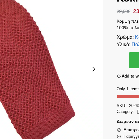
23
29,00
€
Κομψή πλεκ
100% πολυε
Χρώμα
:
Κ
Υλικό
:
Πο
Add to wi
Only 1 items
SKU:
2026
Category:
Π
Δωρεάν απ
Επιστρο
Παραγγε