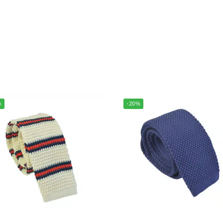
%
-20%