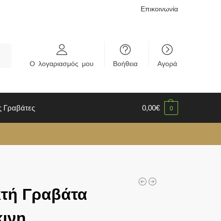
Επικοινωνία
rch
Ο λογαριασμός μου
Βοήθεια
Αγορά
ς Γραβάτες
0,00
€
0
τή Γραβάτα
ινη