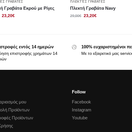
ΈΣ ΓΡΑΒΆΤΕΣ
ΠΛΕΚΤΈΣ ΓΡΑΒΆΤΕΣ
ή Γραβάτα Εκρού με Ρίγες
Πλεκτή Γραβάτα Navy
23,20
€
23,20
€
29,00
€
στροφές εντός 14 ημερών
100% ευχαριστημένοι πε
ύηση επιστροφής χρημάτων 14
Με το εξαιρετικό μας servic
ρών
Follow
αριασμός μου
Facebook
ολή Προϊόντων
Instagram
ροφές Προϊόντων
Youtube
Χρήσης