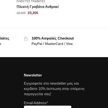
ΠΛΕΚΤΈΣ ΓΡΑΒΆΤΕΣ
Πλεκτή Γραβάτα Ανθρακί
23,20
€
29,00
€
λάτες
100% Ασφαλές Checkout
e
PayPal / MasterCard / Visa
Newsletter
Εγγραφείτε στο newsletter μας και
κερδίστε 10% έκπτωση στην επόμενη
παραγγελία σας!
Email Address*