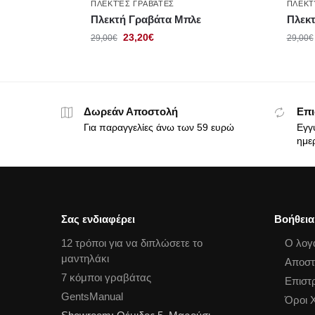
ΠΛΕΚΤΈΣ ΓΡΑΒΆΤΕΣ
ΠΛΕΚΤ
Πλεκτή Γραβάτα Μπλε
Πλεκτ
23,20
€
29,00
€
29,00
€
Δωρεάν Αποστολή
Επι
Για παραγγελίες άνω των 59 ευρώ
Εγγ
ημε
Σας ενδιαφέρει
Βοήθεια
12 τρόποι για να διπλώσετε το
Ο λογ
μαντηλάκι
Αποστ
7 κόμποι γραβάτας
Επιστ
GentsManual
Όροι 