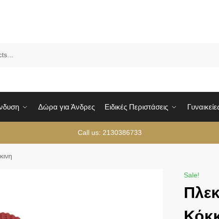
Sea
Ένδυση
Δώρα για Άνδρες
Ειδικές Περιστάσεις
Γυναικείε
Call us: 2130386733
κινη
Sale!
Πλεκ
Κόκκ