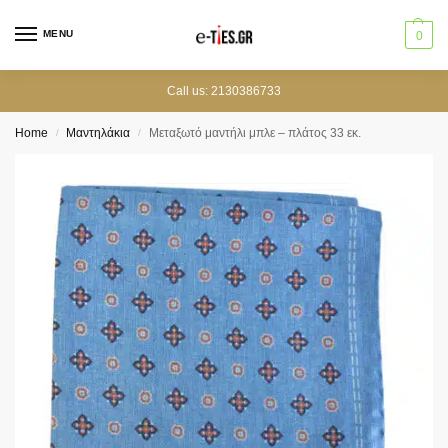
MENU
0
Call us: 2130386733
Home
Μαντηλάκια
Mεταξωτό μαντήλι μπλε – πλάτος 33 εκ.
/
/