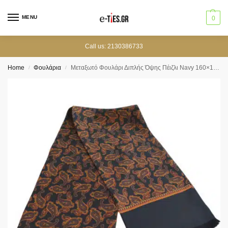
MENU
0
Call us: 2130386733
Home
Φουλάρια
Μεταξωτό Φουλάρι Διπλής Όψης Πέιζλι Navy 160×16 εκ.
/
/