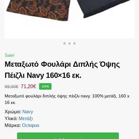
Sale!
Μεταξωτό Φουλάρι Διπλής Όψης
Πέιζλι Navy 160×16 εκ.
71,20
€
89,00
€
-20%
Μεταξωτό φουλάρι διπλής όψης πέιζλι navy. 100% μετάξι, 160 x
16 εκ.
Χρώμα
:
Navy
Υλικό
:
Μετάξι
Μάρκα
:
Octopus