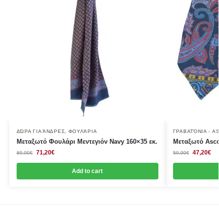
ΔΏΡΑ ΓΙΑ ΆΝΔΡΕΣ
,
ΦΟΥΛΆΡΙΑ
ΓΡΑΒΑΤΌΝΙΑ - A
Μεταξωτό Φουλάρι Μεντεγιόν Navy 160×35 εκ.
Μεταξωτό Asco
71,20
€
47,20
€
89,00
€
59,00
€
Add to cart