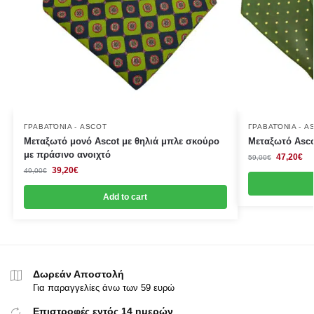
ΓΡΑΒΑΤΌΝΙΑ - ASCOT
ΓΡΑΒΑΤΌΝΙΑ - A
Μεταξωτό μονό Ascot με θηλιά μπλε σκούρο
Μεταξωτό Asco
με πράσινο ανοιχτό
47,20
€
59,00
€
39,20
€
49,00
€
Add to cart
Δωρεάν Αποστολή
Για παραγγελίες άνω των 59 ευρώ
Επιστροφές εντός 14 ημερών