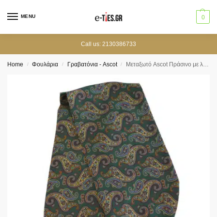
MENU
0
Call us: 2130386733
Home
Φουλάρια
Γραβατόνια - Ascot
Μεταξωτό Ascot Πράσινο με λαχούρια
/
/
/