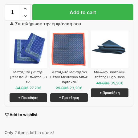
Add to cart
🎩 Συμπλήρωσε την εμφάνισή σου
Mεταξωτό μαντήλι
Μεταξωτό Μαντηλάκι
Μάλλινο μαντηλάκι
μπλε πουά- πλάτος 33
Πέτου Μεντεγιόν Μπλε
τσέπης Hugo Boss
εκ.
Πορτοκαλί
49,00
€
39,20
€
34,00
€
27,20
€
29,00
€
23,20
€
+ Προσθήκη
+ Προσθήκη
+ Προσθήκη
Add to wishlist
Only 2 items left in stock!