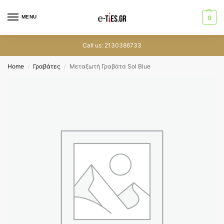
MENU
0
Call us: 2130386733
Home
Γραβάτες
Μεταξωτή Γραβάτα Sol Blue
/
/