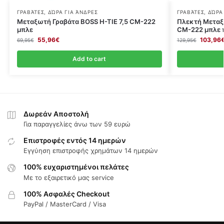
ΓΡΑΒΆΤΕΣ
,
ΔΏΡΑ ΓΙΑ ΆΝΔΡΕΣ
ΓΡΑΒΆΤΕΣ
,
ΔΏΡΑ
Μεταξωτή Γραβάτα BOSS Η-ΤΙΕ 7,5 CΜ-222
Πλεκτή Μεταξ
μπλε
CΜ-222 μπλε 
55,96
€
103,96
69,95
€
129,95
€
Add to cart
Δωρεάν Αποστολή
Για παραγγελίες άνω των 59 ευρώ
Επιστροφές εντός 14 ημερών
Εγγύηση επιστροφής χρημάτων 14 ημερών
100% ευχαριστημένοι πελάτες
Με το εξαιρετικό μας service
100% Ασφαλές Checkout
PayPal / MasterCard / Visa