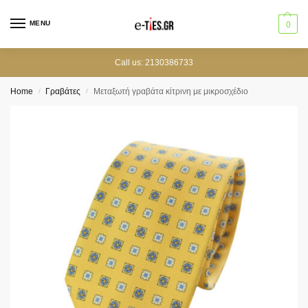
MENU
0
Call us: 2130386733
Home
Γραβάτες
Μεταξωτή γραβάτα κίτρινη με μικροσχέδιο
/
/