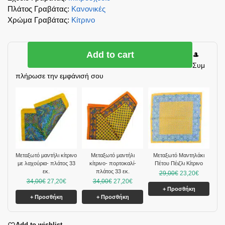
Πλάτος Γραβάτας
:
Κανονικές
Χρώμα Γραβάτας
:
Κίτρινο
Add to cart
🎩
Συμ
πλήρωσε την εμφάνισή σου
Mεταξωτό μαντήλι κίτρινο
Mεταξωτό μαντήλι
Μεταξωτό Μαντηλάκι
με λαχούρια- πλάτος 33
κίτρινο- πορτοκαλί-
Πέτου Πέιζλι Κίτρινο
εκ.
πλάτος 33 εκ.
29,00
€
23,20
€
34,00
€
27,20
€
34,00
€
27,20
€
+ Προσθήκη
+ Προσθήκη
+ Προσθήκη
Add to wishlist