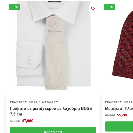
-20%
-20%
ΓΡΑΒΆΤΕΣ
,
ΔΏΡΑ ΓΙΑ ΆΝΔΡΕΣ
ΓΡΑΒΆΤΕΣ
,
ΔΏΡΑ
Γραβάτα με μετάξι εκρού με λαχούρια BOSS
Μεταξωτή Πλεκ
7,5 cm
55,20
€
69,00
€
47,96
€
59,95
€
Add to cart