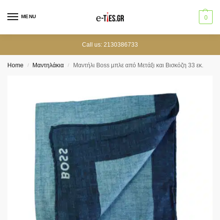
MENU
0
Call us: 2130386733
Home
Μαντηλάκια
Mαντήλι Boss μπλε από Μετάξι και Βισκόζη 33 εκ.
/
/