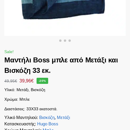
Sale!
Mαντήλι Boss μπλε από Μετάξι και
Βισκόζη 33 εκ.
39,96
€
49,95
€
-20%
Υλικό: Μετάξι, Βισκόζη
Χρώμα: Μπλε
Διαστάσεις: 33Χ33 εκατοστά.
Υλικό Μαντηλιού
:
Βισκόζη
,
Μετάξι
Κατασκευαστής
:
Hugo Boss