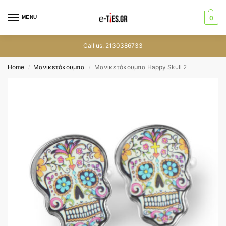
MENU
0
Call us: 2130386733
Home
Μανικετόκουμπα
Μανικετόκουμπα Happy Skull 2
/
/