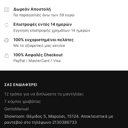
Δωρεάν Αποστολή
Για παραγγελίες άνω των 59 ευρώ
Επιστροφές εντός 14 ημερών
Εγγύηση επιστροφής χρημάτων 14 ημερών
100% ευχαριστημένοι πελάτες
Με το εξαιρετικό μας service
100% Ασφαλές Checkout
PayPal / MasterCard / Visa
ΣΑΣ ΕΝΔΙΑΦΈΡΕΙ
12 τρόποι για να διπλώσετε το μαντηλάκι
7 κόμποι γραβάτας
GentsManual
Showroom: Θέμιδος 5, Μαρούσι, 15124. Αποκλειστικά με
ραντεβού στο τηλέφωνο 2130386733