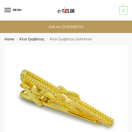
MENU
0
Call us: 2130386733
Home
Κλιπ Γραβάτας
Κλιπ Γραβάτας Gold Knot
/
/