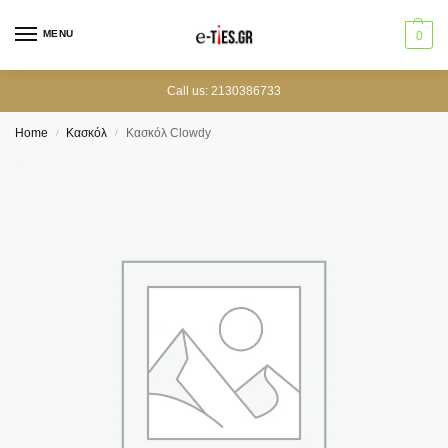
MENU
0
Call us: 2130386733
Home
Κασκόλ
Κασκόλ Clowdy
/
/