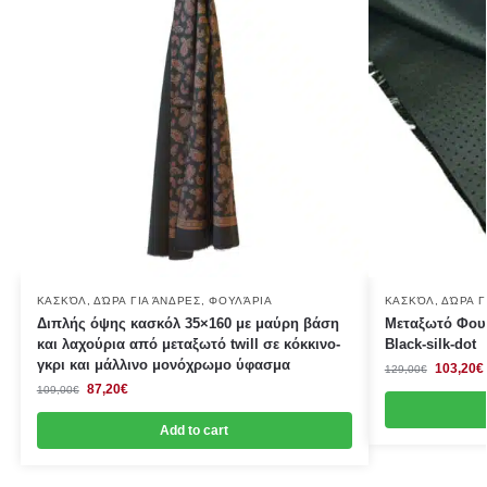
ΚΑΣΚΌΛ
,
ΔΏΡΑ ΓΙΑ ΆΝΔΡΕΣ
,
ΦΟΥΛΆΡΙΑ
ΚΑΣΚΌΛ
,
ΔΏΡΑ Γ
Διπλής όψης κασκόλ 35×160 με μαύρη βάση
Μεταξωτό Φουλ
και λαχούρια από μεταξωτό twill σε κόκκινο-
Black-silk-dot
γκρι και μάλλινο μονόχρωμο ύφασμα
103,20
€
129,00
€
87,20
€
109,00
€
Add to cart