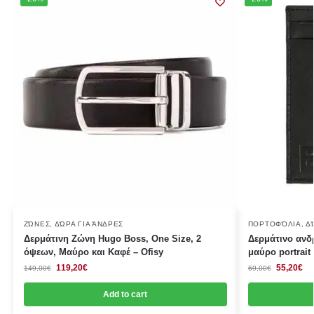
ΖΏΝΕΣ
,
ΔΏΡΑ ΓΙΑ ΆΝΔΡΕΣ
ΠΟΡΤΟΦΌΛΙΑ
,
Δ
Δερμάτινη Ζώνη Hugo Boss, One Size, 2
Δερμάτινο ανδ
όψεων, Μαύρο και Καφέ – Ofisy
μαύρο portrai
119,20
€
55,20
€
149,00
€
69,00
€
Add to cart