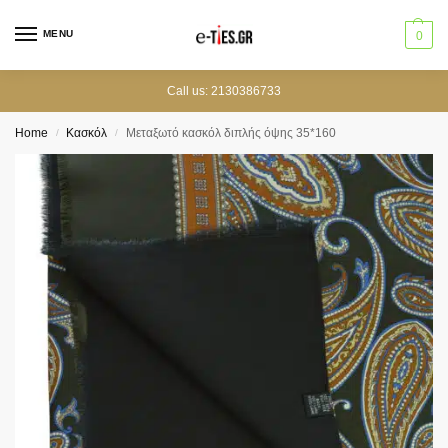
MENU
0
Call us: 2130386733
Home
Κασκόλ
Μεταξωτό κασκόλ διπλής όψης 35*160
/
/