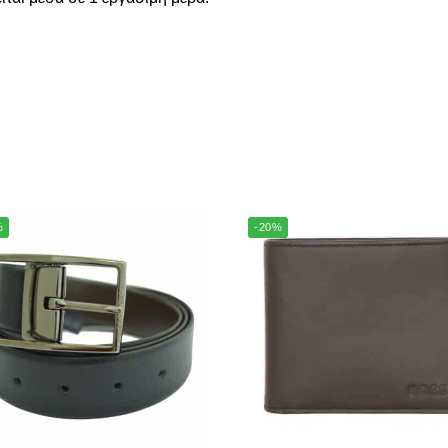
%
-20%