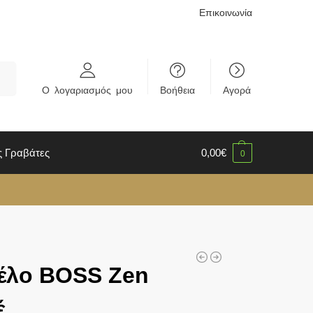
Επικοινωνία
rch
Ο λογαριασμός μου
Βοήθεια
Αγορά
ς Γραβάτες
0,00
€
0
έλο BOSS Zen
έ