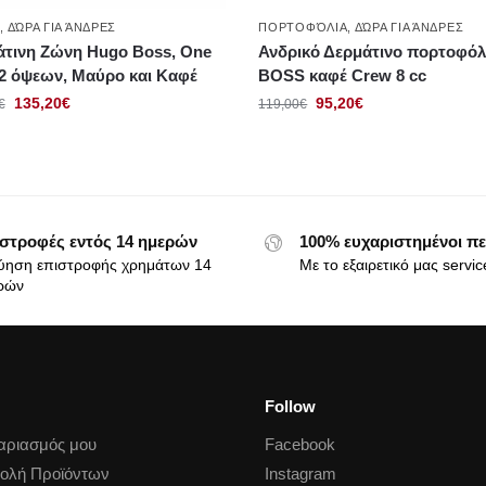
Σ
,
ΔΏΡΑ ΓΙΑ ΆΝΔΡΕΣ
ΠΟΡΤΟΦΌΛΙΑ
,
ΔΏΡΑ ΓΙΑ ΆΝΔΡΕΣ
άτινη Ζώνη Hugo Boss, One
Ανδρικό Δερμάτινο πορτοφόλ
 2 όψεων, Μαύρο και Καφέ
BOSS καφέ Crew 8 cc
135,20
€
95,20
€
€
119,00
€
στροφές εντός 14 ημερών
100% ευχαριστημένοι πε
ύηση επιστροφής χρημάτων 14
Με το εξαιρετικό μας servic
ρών
Follow
αριασμός μου
Facebook
ολή Προϊόντων
Instagram