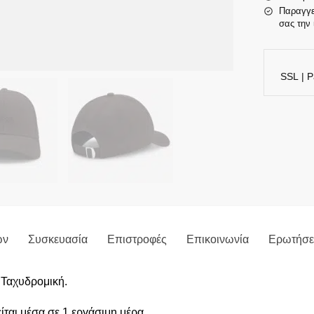
Παραγγε
σας την 
SSL | P
ών
Συσκευασία
Επιστροφές
Επικοινωνία
Ερωτήσει
 Ταχυδρομική.
ται μέσα σε 1 εργάσιμη μέρα.