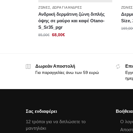
ΖΏΝΕΣ
,
ΔΏΡΑ ΓΙΑ ΆΝΔΡΕΣ
ΖΏΝΕ
Ανδρική δερμάτινη ζώνη διπλής
Δερμ
όψης σε μαύρο και καφέ Otano-
Size,
S_Sr35_pgr
169,00
68,00
€
85,00
€
Δωρεάν Αποστολή
Επι
Για παραγγελίες άνω των 59 ευρώ
Εγγ
ημε
Σας ενδιαφέρει
Βοήθεια
12 τρόποι για να διπλώσετε το
Ο λογ
μαντηλάκι
Αποστ