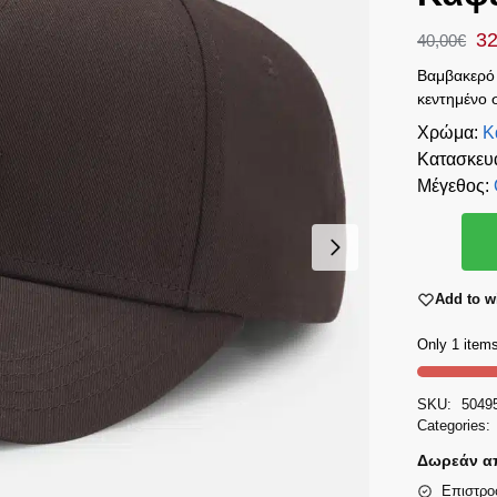
32
40,00
€
Βαμβακερό
κεντημένο 
Χρώμα
:
Κ
Κατασκευ
Μέγεθος
:
Add to wi
Only 1 items
SKU:
5049
Categories:
Δωρεάν απ
Επιστρο