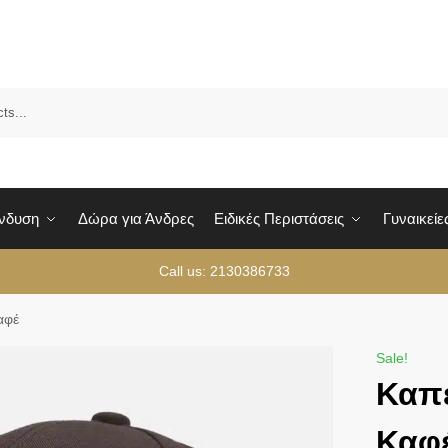
Sea
Ένδυση
Δώρα για Άνδρες
Ειδικές Περιστάσεις
Γυναικείε
Call us: 2130386733
αφέ
Sale!
Καπ
Καφ