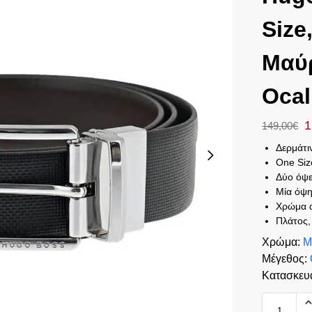
Size
Μαύρ
Ocal
1
149,00
€
Δερμάτι
One Siz
Δύο όψ
Μία όψη
Χρώμα 
Πλάτος,
Χρώμα
:
Μ
Μέγεθος
:
Κατασκευ