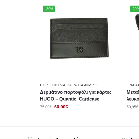
-20%
-20
ΠΟΡΤΟΦΌΛΙΑ
,
ΔΏΡΑ ΓΙΑ ΆΝΔΡΕΣ
ΓΡΑΒΆ
Δερμάτινο πορτοφόλι για κάρτες
Μετα
HUGO – Quantic_Cardcase
λευκ
60,00
€
75,00
€
59,95
€