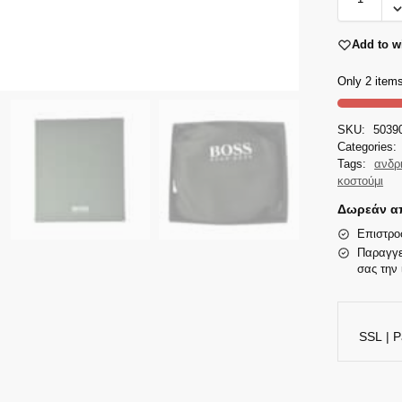
Add to wi
Only 2 items
SKU:
5039
Categories:
Tags:
ανδρ
κοστούμι
Δωρεάν απ
Επιστρο
Παραγγε
σας την 
SSL | P