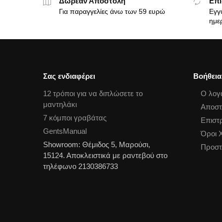
Δωρεάν Αποστολή
Επι
Για παραγγελίες άνω των 59 ευρώ
Εγγ
ημε
Σας ενδιαφέρει
Βοήθεια
12 τρόποι για να διπλώσετε το
Ο λογ
μαντηλάκι
Αποστ
7 κόμποι γραβάτας
Επιστ
GentsManual
Όροι 
Showroom: Θέμιδος 5, Μαρούσι,
Προστ
15124. Αποκλειστικά με ραντεβού στο
τηλέφωνο 2130386733