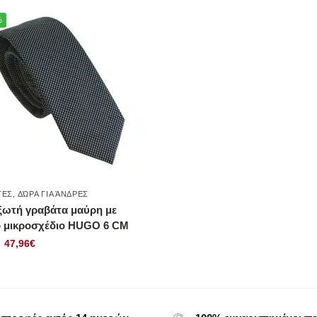
%
ΤΕΣ
,
ΔΏΡΑ ΓΙΑ ΆΝΔΡΕΣ
ξωτή γραβάτα μαύρη με
ό μικροσχέδιο HUGO 6 CΜ
47,96
€