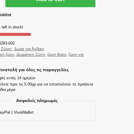
shlist
 left in stock!
0283-002
Ζώνες
,
Δώρα για Άνδρες
ική ζώνη
,
Δερμάτινη Ζώνη
,
ζώνη Boss
,
ζώνη για
οστολή για όλες τις παραγγελίες
φές εντός 14 ημερών
ίλετε πριν τις 5.00μμ για να αποσταλούν τα προϊόντα
ίδια μέρα
Ασφαλείς πληρωμές
ayPal | VivaWalleτ