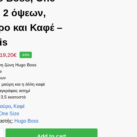
, 2 όψεων,
ο και Καφέ –
is
19,20
€
-20%
νη ζώνη Hugo Boss
e
εων
 μαύρη και η άλλη καφέ
αγκράφας ασημί
 3,5 εκατοστά
αύρο
,
Καφέ
One Size
αστής
:
Hugo Boss
Add to cart