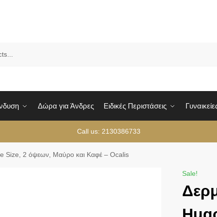
Sea
Ένδυση
Δώρα για Άνδρες
Ειδικές Περιστάσεις
Γυναικείε
Call us: 2130386733
 Size, 2 όψεων, Μαύρο και Καφέ – Ocalis
Sale!
Δερ
Hug