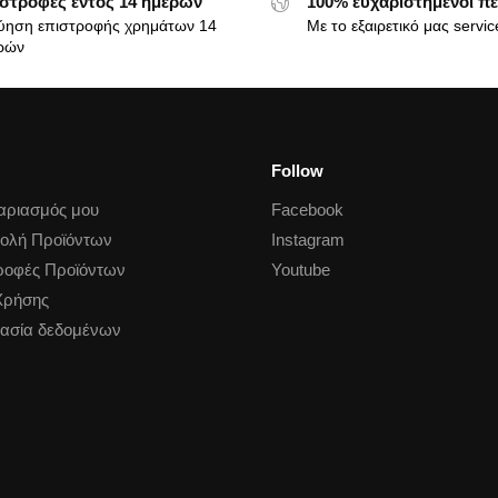
στροφές εντός 14 ημερών
100% ευχαριστημένοι πε
ύηση επιστροφής χρημάτων 14
Με το εξαιρετικό μας servic
ρών
Follow
αριασμός μου
Facebook
ολή Προϊόντων
Instagram
ροφές Προϊόντων
Youtube
Χρήσης
ασία δεδομένων