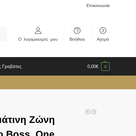
Επικοινωνία
rch
Ο λογαριασμός μου
Βοήθεια
Αγορά
ς Γραβάτες
0,00
€
0
μάτινη Ζώνη
o Boss, One