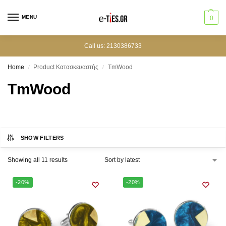
MENU
0
Call us: 2130386733
Home
Product Κατασκευαστής
TmWood
/
/
TmWood
SHOW FILTERS
Showing all 11 results
-20%
-20%