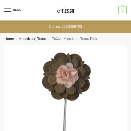
MENU
0
Call us: 2130386733
Home
Καρφίτσες Πέτου
Ξύλινη Καρφίτσα Πέτου Pink
/
/