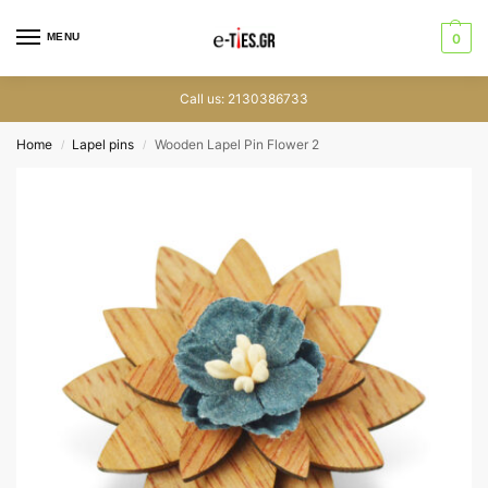
MENU
0
Call us: 2130386733
Home
Lapel pins
Wooden Lapel Pin Flower 2
/
/