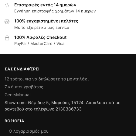
Επιστροφές εντός 14 ημερών
Εγγύηση επιστροφής χρημάτων 14 ημερών
100% ευχαριστημένοι πελάτες
Με το εξαιρετικό μας service
100% Ασφαλές Checkout
PayPal / MasterCard / Visa
ΣΑΣ ΕΝΔΙΑΦΈΡΕΙ
12 τρόποι για να διπλώσετε το μαντηλάκι
7 κόμποι γραβάτας
GentsManual
Showroom: Θέμιδος 5, Μαρούσι, 15124. Αποκλειστικά με
ραντεβού στο τηλέφωνο 2130386733
ΒΟΉΘΕΙΑ
Ο λογαριασμός μου