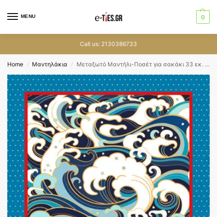
MENU
0
Call us: 2130386733
Home
Μαντηλάκια
Μεταξωτό Μαντήλι-Ποσέτ για σακάκι 33 εκ. GW-5
/
/