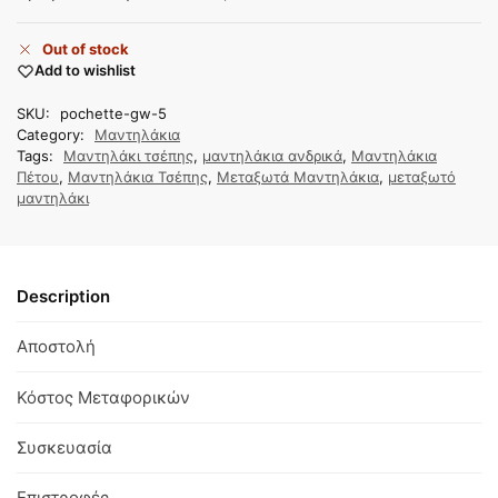
Out of stock
Add to wishlist
SKU:
pochette-gw-5
Category:
Μαντηλάκια
Tags:
Μαντηλάκι τσέπης
,
μαντηλάκια ανδρικά
,
Μαντηλάκια
Πέτου
,
Μαντηλάκια Τσέπης
,
Μεταξωτά Μαντηλάκια
,
μεταξωτό
μαντηλάκι
Description
Αποστολή
Κόστος Μεταφορικών
Συσκευασία
Επιστροφές