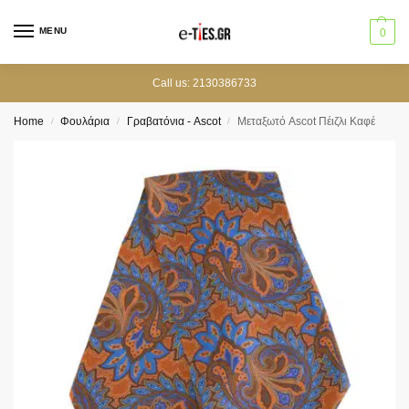
MENU
0
Call us: 2130386733
Home
Φουλάρια
Γραβατόνια - Ascot
Μεταξωτό Ascot Πέιζλι Καφέ
/
/
/